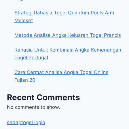
Strategi Rahasia Togel Quantum Pools Anti
Meleset
Metode Analisa Angka Keluaran Togel Prancis
Rahasia Untuk Kombinasi Angka Kemenangan
Togel Portugal
Cara Cermat Analisa Angka Togel Online
Fujian 20
Recent Comments
No comments to show.
sedaptogel login