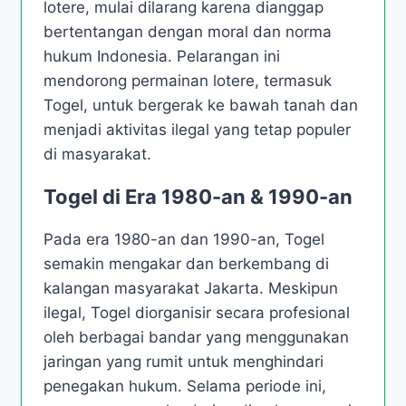
lotere, mulai dilarang karena dianggap
bertentangan dengan moral dan norma
hukum Indonesia. Pelarangan ini
mendorong permainan lotere, termasuk
Togel, untuk bergerak ke bawah tanah dan
menjadi aktivitas ilegal yang tetap populer
di masyarakat.
Togel di Era 1980-an & 1990-an
Pada era 1980-an dan 1990-an, Togel
semakin mengakar dan berkembang di
kalangan masyarakat Jakarta. Meskipun
ilegal, Togel diorganisir secara profesional
oleh berbagai bandar yang menggunakan
jaringan yang rumit untuk menghindari
penegakan hukum. Selama periode ini,