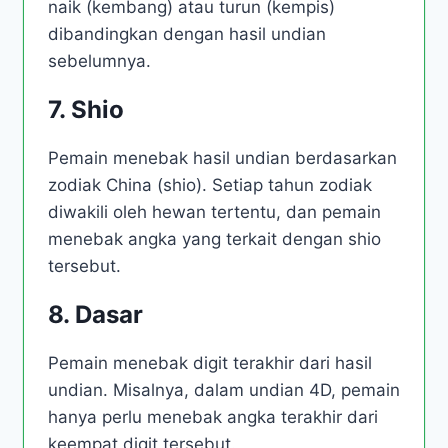
naik (kembang) atau turun (kempis)
dibandingkan dengan hasil undian
sebelumnya.
7.
Shio
Pemain menebak hasil undian berdasarkan
zodiak China (shio). Setiap tahun zodiak
diwakili oleh hewan tertentu, dan pemain
menebak angka yang terkait dengan shio
tersebut.
8.
Dasar
Pemain menebak digit terakhir dari hasil
undian. Misalnya, dalam undian 4D, pemain
hanya perlu menebak angka terakhir dari
keempat digit tersebut.