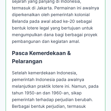
sejarah yang panjang di Indonesia,
termasuk di Jakarta. Permainan ini awalnya
diperkenalkan oleh pemerintah kolonial
Belanda pada awal abad ke-20 sebagai
bentuk lotere legal yang bertujuan untuk
mengumpulkan dana bagi berbagai proyek
pembangunan dan kegiatan amal.
Pasca Kemerdekaan &
Pelarangan
Setelah kemerdekaan Indonesia,
pemerintah Indonesia pada awalnya
melanjutkan praktik lotere ini. Namun, pada
tahun 1950-an dan 1960-an, sikap
pemerintah terhadap perjudian berubah.
Berbagai bentuk perjudian, termasuk