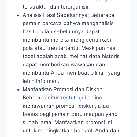
terstruktur dan terorganisir.
Analisis Hasil Sebelumnya: Beberapa
pemain percaya bahwa menganalisis
hasil undian sebelumnya dapat
membantu mereka mengidentifikasi
pola atau tren tertentu. Meskipun hasil
togel adalah acak, melihat data historis
dapat memberikan wawasan dan
membantu Anda membuat pilihan yang
lebih informan.
Manfaatkan Promosi dan Diskon:
Beberapa situs
restutogel
online
menawarkan promosi, diskon, atau
bonus bagi pemain baru maupun yang
sudah lama. Manfaatkan promosi ini
untuk meningkatkan bankroll Anda dan