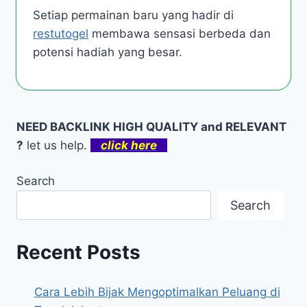
Setiap permainan baru yang hadir di
restutogel
membawa sensasi berbeda dan
potensi hadiah yang besar.
NEED BACKLINK HIGH QUALITY and RELEVANT
?
let us help.
click here
Search
Search
Recent Posts
Cara Lebih Bijak Mengoptimalkan Peluang di