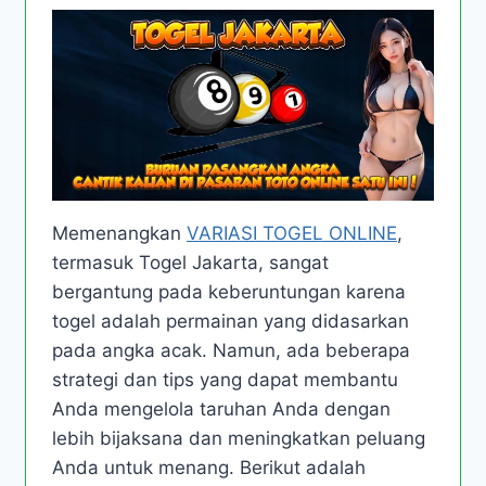
Memenangkan
VARIASI TOGEL ONLINE
,
termasuk Togel Jakarta, sangat
bergantung pada keberuntungan karena
togel adalah permainan yang didasarkan
pada angka acak. Namun, ada beberapa
strategi dan tips yang dapat membantu
Anda mengelola taruhan Anda dengan
lebih bijaksana dan meningkatkan peluang
Anda untuk menang. Berikut adalah