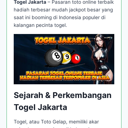
Togel Jakarta
– Pasaran toto online terbaik
hadiah terbesar mudah jackpot besar yang
saat ini booming di Indonesia populer di
kalangan pecinta togel.
Sejarah & Perkembangan
Togel Jakarta
Togel, atau Toto Gelap, memiliki akar