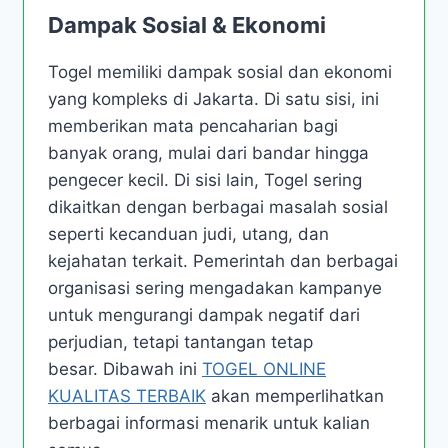
Dampak Sosial & Ekonomi
Togel memiliki dampak sosial dan ekonomi
yang kompleks di Jakarta. Di satu sisi, ini
memberikan mata pencaharian bagi
banyak orang, mulai dari bandar hingga
pengecer kecil. Di sisi lain, Togel sering
dikaitkan dengan berbagai masalah sosial
seperti kecanduan judi, utang, dan
kejahatan terkait. Pemerintah dan berbagai
organisasi sering mengadakan kampanye
untuk mengurangi dampak negatif dari
perjudian, tetapi tantangan tetap
besar. Dibawah ini
TOGEL ONLINE
KUALITAS TERBAIK
akan memperlihatkan
berbagai informasi menarik untuk kalian