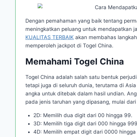
Dengan pemahaman yang baik tentang permai
meningkatkan peluang untuk mendapatkan ja
KUALITAS TERBAIK
akan membahas langkah-l
memperoleh jackpot di Togel China.
Memahami Togel China
Togel China adalah salah satu bentuk perjud
tetapi juga di seluruh dunia, terutama di Asi
angka untuk ditebak dalam hasil undian. Ang
pada jenis taruhan yang dipasang, mulai dari
2D: Memilih dua digit dari 00 hingga 99.
3D: Memilih tiga digit dari 000 hingga 999
4D: Memilih empat digit dari 0000 hingga