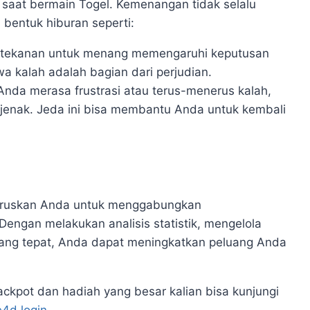
s saat bermain Togel. Kemenangan tidak selalu
 bentuk hiburan seperti:
n tekanan untuk menang memengaruhi keputusan
 kalah adalah bagian dari perjudian.
Anda merasa frustrasi atau terus-menerus kalah,
jenak. Jeda ini bisa membantu Anda untuk kembali
haruskan Anda untuk menggabungkan
 Dengan melakukan analisis statistik, mengelola
 yang tepat, Anda dapat meningkatkan peluang Anda
ckpot dan hadiah yang besar kalian bisa kunjungi