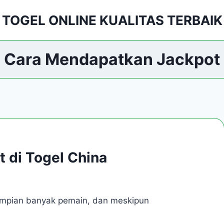
TOGEL ONLINE KUALITAS TERBAIK
Cara Mendapatkan Jackpot
 di Togel China
 impian banyak pemain, dan meskipun