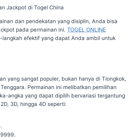
nan dan pendekatan yang disiplin, Anda bisa
ckpot pada permainan ini.
TOGEL ONLINE
angkah efektif yang dapat Anda ambil untuk
ian yang sangat populer, bukan hanya di Tiongkok,
a Tenggara. Permainan ini melibatkan pemilihan
ka-angka yang dapat dipilih bervariasi tergantung
 2D, 3D, hingga 4D seperti:
.
 9999.