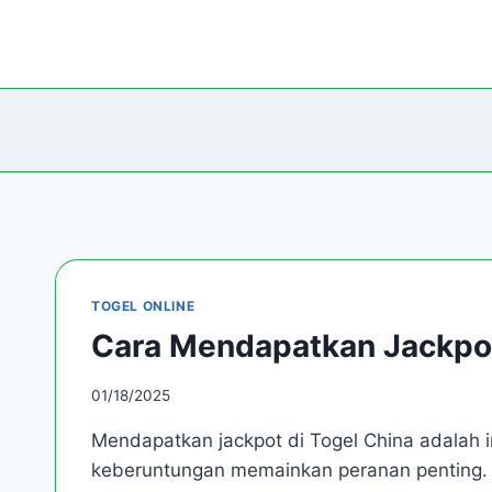
Skip
to
content
TOGEL ONLINE
Cara Mendapatkan Jackpot
01/18/2025
Mendapatkan jackpot di Togel China adalah
keberuntungan memainkan peranan penting.