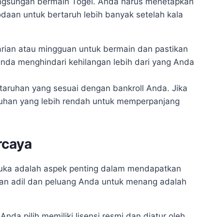
angsungan bermain Togel. Anda harus menetapkan
daan untuk bertaruh lebih banyak setelah kala
rian atau mingguan untuk bermain dan pastikan
nda menghindari kehilangan lebih dari yang Anda
taruhan yang sesuai dengan bankroll Anda. Jika
taruhan yang lebih rendah untuk memperpanjang
rcaya
emuka adalah aspek penting dalam mendapatkan
dian adil dan peluang Anda untuk menang adalah
Anda pilih memiliki lisensi resmi dan diatur oleh