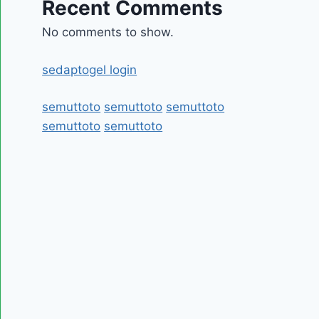
Recent Comments
No comments to show.
sedaptogel login
semuttoto
semuttoto
semuttoto
semuttoto
semuttoto