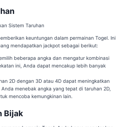
uhan
emberikan keuntungan dalam permainan Togel. Ini
ang mendapatkan jackpot sebagai berikut:
memilih beberapa angka dan mengatur kombinasi
katan ini, Anda dapat mencakup lebih banyak
han 2D dengan 3D atau 4D dapat meningkatkan
 Anda menebak angka yang tepat di taruhan 2D,
uk mencoba kemungkinan lain.
 Bijak