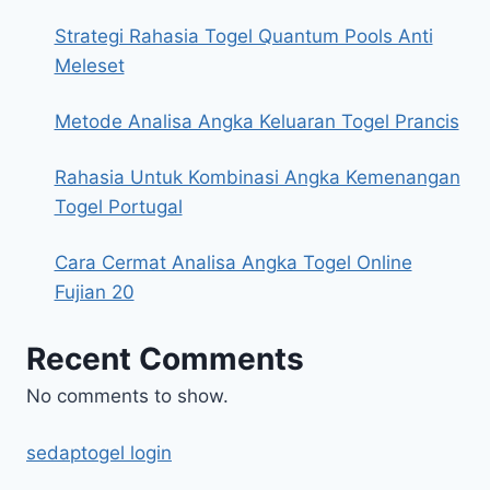
Strategi Rahasia Togel Quantum Pools Anti
Meleset
Metode Analisa Angka Keluaran Togel Prancis
Rahasia Untuk Kombinasi Angka Kemenangan
Togel Portugal
Cara Cermat Analisa Angka Togel Online
Fujian 20
Recent Comments
No comments to show.
sedaptogel login