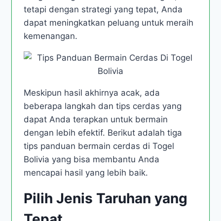
tetapi dengan strategi yang tepat, Anda
dapat meningkatkan peluang untuk meraih
kemenangan.
Meskipun hasil akhirnya acak, ada
beberapa langkah dan tips cerdas yang
dapat Anda terapkan untuk bermain
dengan lebih efektif. Berikut adalah tiga
tips panduan bermain cerdas di Togel
Bolivia yang bisa membantu Anda
mencapai hasil yang lebih baik.
Pilih Jenis Taruhan yang
Tepat