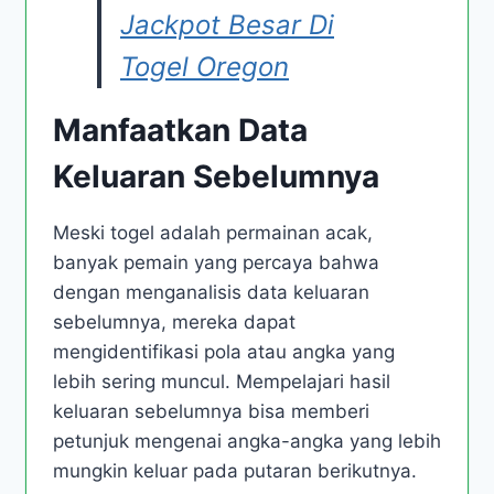
Jackpot Besar Di
Togel Oregon
Manfaatkan Data
Keluaran Sebelumnya
Meski togel adalah permainan acak,
banyak pemain yang percaya bahwa
dengan menganalisis data keluaran
sebelumnya, mereka dapat
mengidentifikasi pola atau angka yang
lebih sering muncul. Mempelajari hasil
keluaran sebelumnya bisa memberi
petunjuk mengenai angka-angka yang lebih
mungkin keluar pada putaran berikutnya.