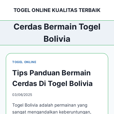
Skip
TOGEL ONLINE KUALITAS TERBAIK
to
content
Cerdas Bermain Togel
Bolivia
TOGEL ONLINE
Tips Panduan Bermain
Cerdas Di Togel Bolivia
03/06/2025
Togel Bolivia adalah permainan yang
sangat mengandalkan keberuntungan,