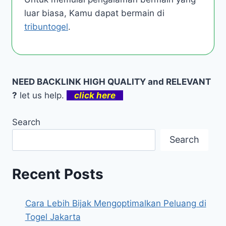
luar biasa, Kamu dapat bermain di
tribuntogel
.
NEED BACKLINK HIGH QUALITY and RELEVANT
?
let us help.
click here
Search
Search
Recent Posts
Cara Lebih Bijak Mengoptimalkan Peluang di
Togel Jakarta