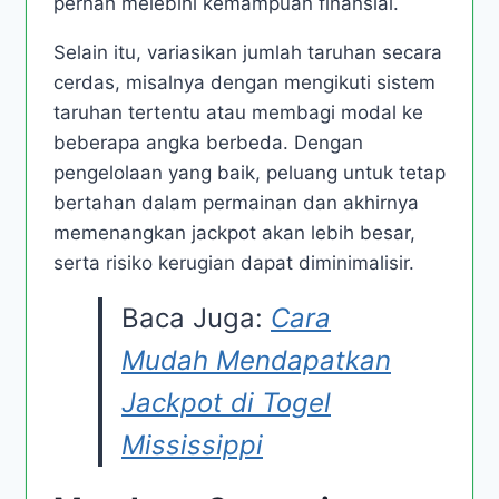
pernah melebihi kemampuan finansial.
Selain itu, variasikan jumlah taruhan secara
cerdas, misalnya dengan mengikuti sistem
taruhan tertentu atau membagi modal ke
beberapa angka berbeda. Dengan
pengelolaan yang baik, peluang untuk tetap
bertahan dalam permainan dan akhirnya
memenangkan jackpot akan lebih besar,
serta risiko kerugian dapat diminimalisir.
Baca Juga:
Cara
Mudah Mendapatkan
Jackpot di Togel
Mississippi