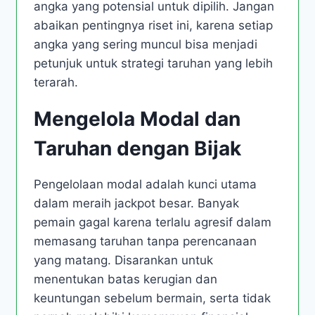
angka yang potensial untuk dipilih. Jangan
abaikan pentingnya riset ini, karena setiap
angka yang sering muncul bisa menjadi
petunjuk untuk strategi taruhan yang lebih
terarah.
Mengelola Modal dan
Taruhan dengan Bijak
Pengelolaan modal adalah kunci utama
dalam meraih jackpot besar. Banyak
pemain gagal karena terlalu agresif dalam
memasang taruhan tanpa perencanaan
yang matang. Disarankan untuk
menentukan batas kerugian dan
keuntungan sebelum bermain, serta tidak