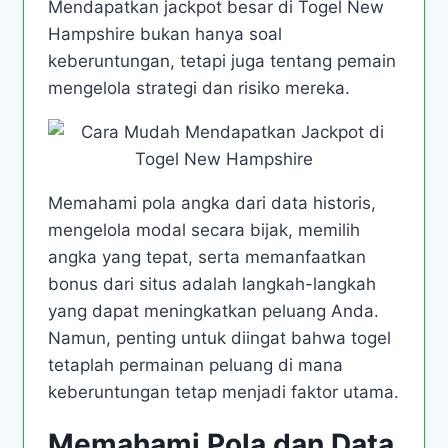
Mendapatkan jackpot besar di Togel New
Hampshire bukan hanya soal
keberuntungan, tetapi juga tentang pemain
mengelola strategi dan risiko mereka.
Memahami pola angka dari data historis,
mengelola modal secara bijak, memilih
angka yang tepat, serta memanfaatkan
bonus dari situs adalah langkah-langkah
yang dapat meningkatkan peluang Anda.
Namun, penting untuk diingat bahwa togel
tetaplah permainan peluang di mana
keberuntungan tetap menjadi faktor utama.
Memahami Pola dan Data