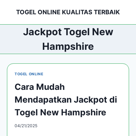
Skip
TOGEL ONLINE KUALITAS TERBAIK
to
content
Jackpot Togel New
Hampshire
TOGEL ONLINE
Cara Mudah
Mendapatkan Jackpot di
Togel New Hampshire
04/21/2025