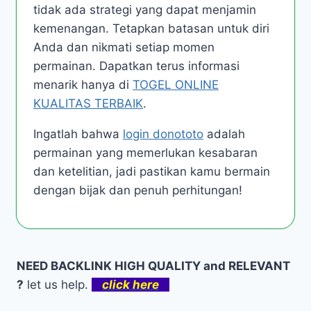
tidak ada strategi yang dapat menjamin
kemenangan. Tetapkan batasan untuk diri
Anda dan nikmati setiap momen
permainan. Dapatkan terus informasi
menarik hanya di
TOGEL ONLINE
KUALITAS TERBAIK
.
Ingatlah bahwa
login donototo
adalah
permainan yang memerlukan kesabaran
dan ketelitian, jadi pastikan kamu bermain
dengan bijak dan penuh perhitungan!
NEED BACKLINK HIGH QUALITY and RELEVANT
?
let us help.
click here