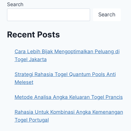
Search
Search
Recent Posts
Cara Lebih Bijak Mengoptimalkan Peluang di
Togel Jakarta
Strategi Rahasia Togel Quantum Pools Anti
Meleset
Metode Analisa Angka Keluaran Togel Prancis
Rahasia Untuk Kombinasi Angka Kemenangan
Togel Portugal