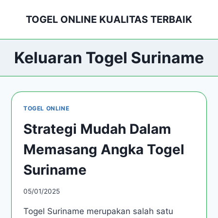
Skip
TOGEL ONLINE KUALITAS TERBAIK
to
content
Keluaran Togel Suriname
TOGEL ONLINE
Strategi Mudah Dalam
Memasang Angka Togel
Suriname
05/01/2025
Togel Suriname merupakan salah satu