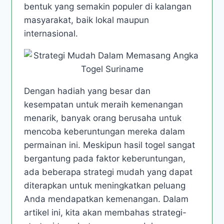
bentuk yang semakin populer di kalangan
masyarakat, baik lokal maupun
internasional.
Dengan hadiah yang besar dan
kesempatan untuk meraih kemenangan
menarik, banyak orang berusaha untuk
mencoba keberuntungan mereka dalam
permainan ini. Meskipun hasil togel sangat
bergantung pada faktor keberuntungan,
ada beberapa strategi mudah yang dapat
diterapkan untuk meningkatkan peluang
Anda mendapatkan kemenangan. Dalam
artikel ini, kita akan membahas strategi-