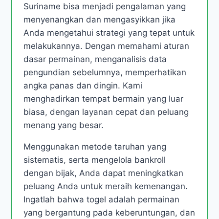
Suriname bisa menjadi pengalaman yang
menyenangkan dan mengasyikkan jika
Anda mengetahui strategi yang tepat untuk
melakukannya. Dengan memahami aturan
dasar permainan, menganalisis data
pengundian sebelumnya, memperhatikan
angka panas dan dingin. Kami
menghadirkan tempat bermain yang luar
biasa, dengan layanan cepat dan peluang
menang yang besar.
Menggunakan metode taruhan yang
sistematis, serta mengelola bankroll
dengan bijak, Anda dapat meningkatkan
peluang Anda untuk meraih kemenangan.
Ingatlah bahwa togel adalah permainan
yang bergantung pada keberuntungan, dan