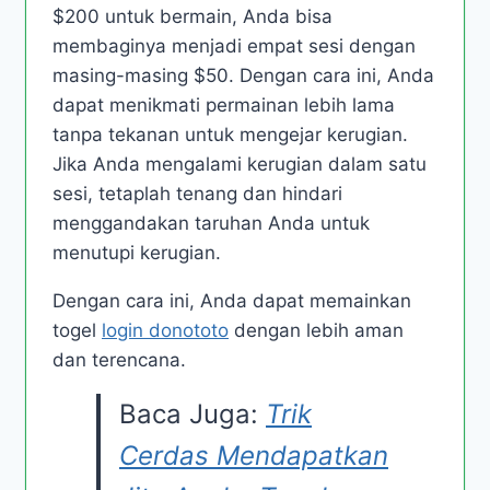
$200 untuk bermain, Anda bisa
membaginya menjadi empat sesi dengan
masing-masing $50. Dengan cara ini, Anda
dapat menikmati permainan lebih lama
tanpa tekanan untuk mengejar kerugian.
Jika Anda mengalami kerugian dalam satu
sesi, tetaplah tenang dan hindari
menggandakan taruhan Anda untuk
menutupi kerugian.
Dengan cara ini, Anda dapat memainkan
togel
login donototo
dengan lebih aman
dan terencana.
Baca Juga:
Trik
Cerdas Mendapatkan