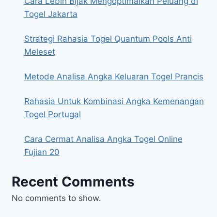
Cara Lebih Bijak Mengoptimalkan Peluang di
Togel Jakarta
Strategi Rahasia Togel Quantum Pools Anti
Meleset
Metode Analisa Angka Keluaran Togel Prancis
Rahasia Untuk Kombinasi Angka Kemenangan
Togel Portugal
Cara Cermat Analisa Angka Togel Online
Fujian 20
Recent Comments
No comments to show.