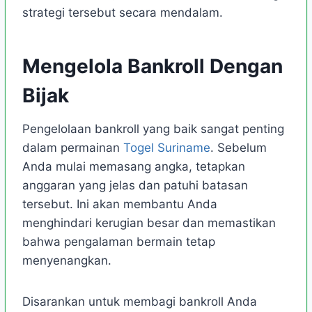
strategi tersebut secara mendalam.
Mengelola Bankroll Dengan
Bijak
Pengelolaan bankroll yang baik sangat penting
dalam permainan
Togel Suriname
. Sebelum
Anda mulai memasang angka, tetapkan
anggaran yang jelas dan patuhi batasan
tersebut. Ini akan membantu Anda
menghindari kerugian besar dan memastikan
bahwa pengalaman bermain tetap
menyenangkan.
Disarankan untuk membagi bankroll Anda