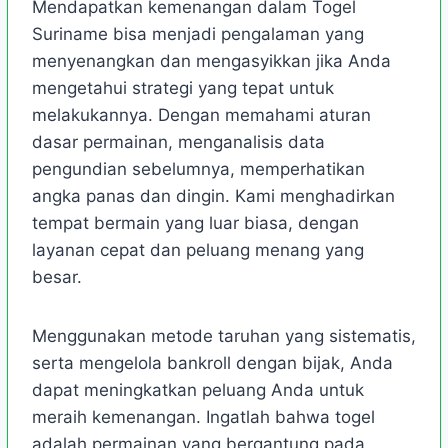
Mendapatkan kemenangan dalam Togel
Suriname bisa menjadi pengalaman yang
menyenangkan dan mengasyikkan jika Anda
mengetahui strategi yang tepat untuk
melakukannya. Dengan memahami aturan
dasar permainan, menganalisis data
pengundian sebelumnya, memperhatikan
angka panas dan dingin. Kami menghadirkan
tempat bermain yang luar biasa, dengan
layanan cepat dan peluang menang yang
besar.
Menggunakan metode taruhan yang sistematis,
serta mengelola bankroll dengan bijak, Anda
dapat meningkatkan peluang Anda untuk
meraih kemenangan. Ingatlah bahwa togel
adalah permainan yang bergantung pada