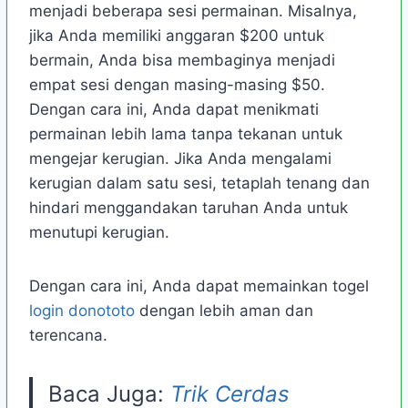
menjadi beberapa sesi permainan. Misalnya,
jika Anda memiliki anggaran $200 untuk
bermain, Anda bisa membaginya menjadi
empat sesi dengan masing-masing $50.
Dengan cara ini, Anda dapat menikmati
permainan lebih lama tanpa tekanan untuk
mengejar kerugian. Jika Anda mengalami
kerugian dalam satu sesi, tetaplah tenang dan
hindari menggandakan taruhan Anda untuk
menutupi kerugian.
Dengan cara ini, Anda dapat memainkan togel
login donototo
dengan lebih aman dan
terencana.
Baca Juga:
Trik Cerdas