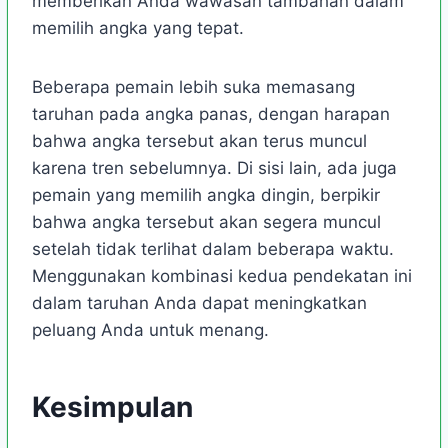
memberikan Anda wawasan tambahan dalam
memilih angka yang tepat.
Beberapa pemain lebih suka memasang
taruhan pada angka panas, dengan harapan
bahwa angka tersebut akan terus muncul
karena tren sebelumnya. Di sisi lain, ada juga
pemain yang memilih angka dingin, berpikir
bahwa angka tersebut akan segera muncul
setelah tidak terlihat dalam beberapa waktu.
Menggunakan kombinasi kedua pendekatan ini
dalam taruhan Anda dapat meningkatkan
peluang Anda untuk menang.
Kesimpulan