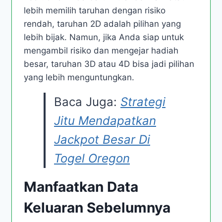
lebih memilih taruhan dengan risiko
rendah, taruhan 2D adalah pilihan yang
lebih bijak. Namun, jika Anda siap untuk
mengambil risiko dan mengejar hadiah
besar, taruhan 3D atau 4D bisa jadi pilihan
yang lebih menguntungkan.
Baca Juga:
Strategi
Jitu Mendapatkan
Jackpot Besar Di
Togel Oregon
Manfaatkan Data
Keluaran Sebelumnya