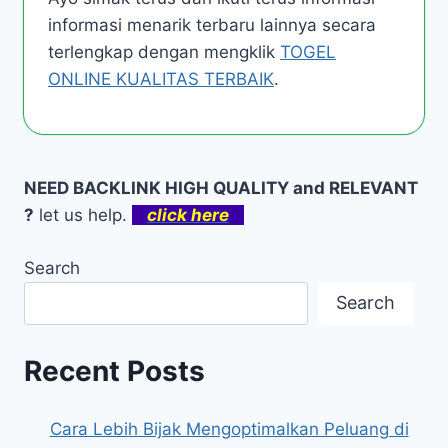
informasi menarik terbaru lainnya secara
terlengkap dengan mengklik
TOGEL
ONLINE KUALITAS TERBAIK
.
NEED BACKLINK HIGH QUALITY and RELEVANT
?
let us help.
click here
Search
Search
Recent Posts
Cara Lebih Bijak Mengoptimalkan Peluang di