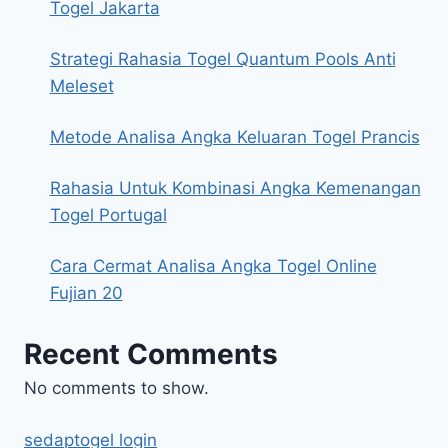
Togel Jakarta
Strategi Rahasia Togel Quantum Pools Anti
Meleset
Metode Analisa Angka Keluaran Togel Prancis
Rahasia Untuk Kombinasi Angka Kemenangan
Togel Portugal
Cara Cermat Analisa Angka Togel Online
Fujian 20
Recent Comments
No comments to show.
sedaptogel login