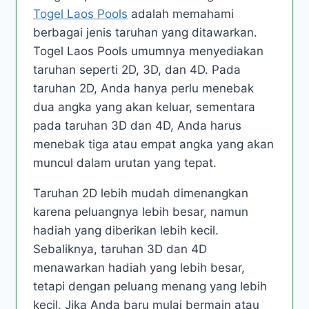
Togel Laos Pools
adalah memahami
berbagai jenis taruhan yang ditawarkan.
Togel Laos Pools umumnya menyediakan
taruhan seperti 2D, 3D, dan 4D. Pada
taruhan 2D, Anda hanya perlu menebak
dua angka yang akan keluar, sementara
pada taruhan 3D dan 4D, Anda harus
menebak tiga atau empat angka yang akan
muncul dalam urutan yang tepat.
Taruhan 2D lebih mudah dimenangkan
karena peluangnya lebih besar, namun
hadiah yang diberikan lebih kecil.
Sebaliknya, taruhan 3D dan 4D
menawarkan hadiah yang lebih besar,
tetapi dengan peluang menang yang lebih
kecil. Jika Anda baru mulai bermain atau