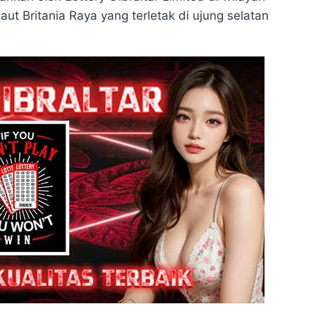
ut Britania Raya yang terletak di ujung selatan