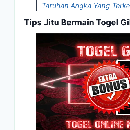
Taruhan Angka Yang Terke
Tips Jitu Bermain Togel Gi