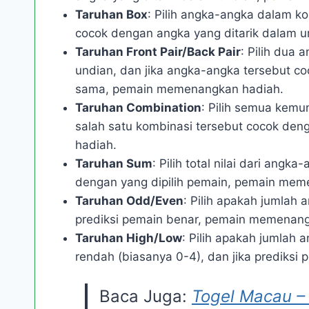
Taruhan Box
: Pilih angka-angka dalam k
cocok dengan angka yang ditarik dalam 
Taruhan Front Pair/Back Pair
: Pilih dua 
undian, dan jika angka-angka tersebut co
sama, pemain memenangkan hadiah.
Taruhan Combination
: Pilih semua kemu
salah satu kombinasi tersebut cocok de
hadiah.
Taruhan Sum
: Pilih total nilai dari angka
dengan yang dipilih pemain, pemain mem
Taruhan Odd/Even
: Pilih apakah jumlah a
prediksi pemain benar, pemain memenang
Taruhan High/Low
: Pilih apakah jumlah a
rendah (biasanya 0-4), dan jika prediks
Baca Juga:
Togel Macau –