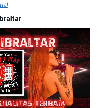
nal
braltar