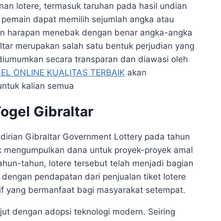
nan lotere, termasuk taruhan pada hasil undian
 pemain dapat memilih sejumlah angka atau
gan harapan menebak dengan benar angka-angka
altar merupakan salah satu bentuk perjudian yang
a diumumkan secara transparan dan diawasi oleh
EL ONLINE KUALITAS TERBAIK
akan
untuk kalian semua
gel Gibraltar
ndirian Gibraltar Government Lottery pada tahun
ntuk mengumpulkan dana untuk proyek-proyek amal
tahun-tahun, lotere tersebut telah menjadi bagian
, dengan pendapatan dari penjualan tiket lotere
if yang bermanfaat bagi masyarakat setempat.
jut dengan adopsi teknologi modern. Seiring