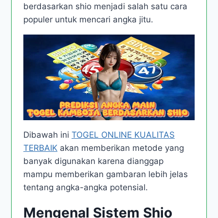
berdasarkan shio menjadi salah satu cara
populer untuk mencari angka jitu.
Dibawah ini
TOGEL ONLINE KUALITAS
TERBAIK
akan memberikan metode yang
banyak digunakan karena dianggap
mampu memberikan gambaran lebih jelas
tentang angka-angka potensial.
Mengenal Sistem Shio