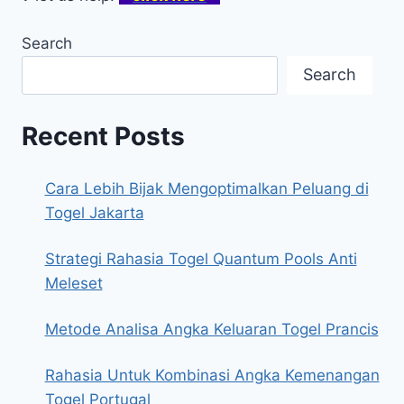
Search
Search
Recent Posts
Cara Lebih Bijak Mengoptimalkan Peluang di
Togel Jakarta
Strategi Rahasia Togel Quantum Pools Anti
Meleset
Metode Analisa Angka Keluaran Togel Prancis
Rahasia Untuk Kombinasi Angka Kemenangan
Togel Portugal