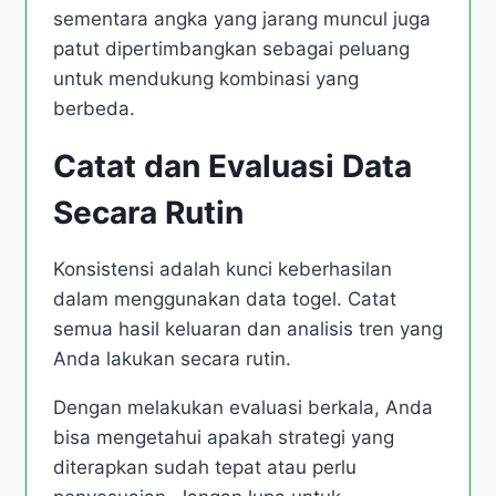
sementara angka yang jarang muncul juga
patut dipertimbangkan sebagai peluang
untuk mendukung kombinasi yang
berbeda.
Catat dan Evaluasi Data
Secara Rutin
Konsistensi adalah kunci keberhasilan
dalam menggunakan data togel. Catat
semua hasil keluaran dan analisis tren yang
Anda lakukan secara rutin.
Dengan melakukan evaluasi berkala, Anda
bisa mengetahui apakah strategi yang
diterapkan sudah tepat atau perlu