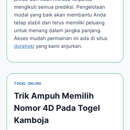
mengikuti semua prediksi. Pengelolaan
modal yang baik akan membantu Anda
tetap stabil dan terus memiliki peluang
untuk menang dalam jangka panjang.
Akses mudah permainan ini ada di situs
dorahoki
yang kami anjurkan.
TOGEL ONLINE
Trik Ampuh Memilih
Nomor 4D Pada Togel
Kamboja