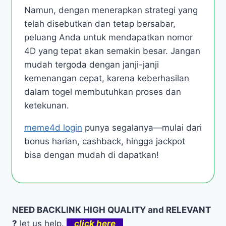
Namun, dengan menerapkan strategi yang
telah disebutkan dan tetap bersabar,
peluang Anda untuk mendapatkan nomor
4D yang tepat akan semakin besar. Jangan
mudah tergoda dengan janji-janji
kemenangan cepat, karena keberhasilan
dalam togel membutuhkan proses dan
ketekunan.
meme4d login
punya segalanya—mulai dari
bonus harian, cashback, hingga jackpot
bisa dengan mudah di dapatkan!
NEED BACKLINK HIGH QUALITY and RELEVANT
?
let us help.
click here