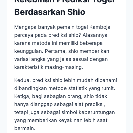
Berdasarkan Shio
Mengapa banyak pemain togel Kamboja
percaya pada prediksi shio? Alasannya
karena metode ini memiliki beberapa
keunggulan. Pertama, shio memberikan
variasi angka yang jelas sesuai dengan
karakteristik masing-masing.
Kedua, prediksi shio lebih mudah dipahami
dibandingkan metode statistik yang rumit.
Ketiga, bagi sebagian orang, shio tidak
hanya dianggap sebagai alat prediksi,
tetapi juga sebagai simbol keberuntungan
yang memberikan keyakinan lebih saat
bermain.