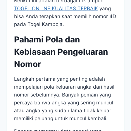
Berikut ini adalah berbagai trik ampuh
TOGEL ONLINE KUALITAS TERBAIK
yang
bisa Anda terapkan saat memilih nomor 4D
pada Togel Kamboja.
Pahami Pola dan
Kebiasaan Pengeluaran
Nomor
Langkah pertama yang penting adalah
mempelajari pola keluaran angka dari hasil
nomor sebelumnya. Banyak pemain yang
percaya bahwa angka yang sering muncul
atau angka yang sudah lama tidak keluar
memiliki peluang untuk muncul kembali.