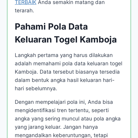
TERBAIK
Anda semakin matang dan
terarah.
Pahami Pola Data
Keluaran Togel Kamboja
Langkah pertama yang harus dilakukan
adalah memahami pola data keluaran togel
Kamboja. Data tersebut biasanya tersedia
dalam bentuk angka hasil keluaran hari-
hari sebelumnya.
Dengan mempelajari pola ini, Anda bisa
mengidentifikasi tren tertentu, seperti
angka yang sering muncul atau pola angka
yang jarang keluar. Jangan hanya
mengandalkan keberuntungan, tetapi