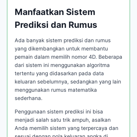
Manfaatkan Sistem
Prediksi dan Rumus
Ada banyak sistem prediksi dan rumus
yang dikembangkan untuk membantu
pemain dalam memilih nomor 4D. Beberapa
dari sistem ini menggunakan algoritma
tertentu yang didasarkan pada data
keluaran sebelumnya, sedangkan yang lain
menggunakan rumus matematika
sederhana.
Penggunaan sistem prediksi ini bisa
menjadi salah satu trik ampuh, asalkan
Anda memilih sistem yang terpercaya dan
sesuai dengan pola keluaran angka di