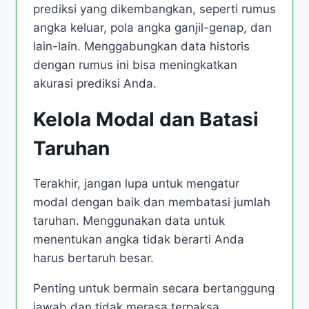
prediksi yang dikembangkan, seperti rumus
angka keluar, pola angka ganjil-genap, dan
lain-lain. Menggabungkan data historis
dengan rumus ini bisa meningkatkan
akurasi prediksi Anda.
Kelola Modal dan Batasi
Taruhan
Terakhir, jangan lupa untuk mengatur
modal dengan baik dan membatasi jumlah
taruhan. Menggunakan data untuk
menentukan angka tidak berarti Anda
harus bertaruh besar.
Penting untuk bermain secara bertanggung
jawab dan tidak merasa terpaksa