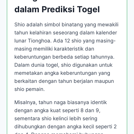
dalam Prediksi Togel
Shio adalah simbol binatang yang mewakili
tahun kelahiran seseorang dalam kalender
lunar Tionghoa. Ada 12 shio yang masing-
masing memiliki karakteristik dan
keberuntungan berbeda setiap tahunnya.
Dalam dunia togel, shio digunakan untuk
memetakan angka keberuntungan yang
berkaitan dengan tahun berjalan maupun
shio pemain.
Misalnya, tahun naga biasanya identik
dengan angka kuat seperti 8 dan 9,
sementara shio kelinci lebih sering
dihubungkan dengan angka kecil seperti 2