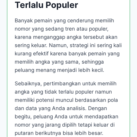
Terlalu Populer
Banyak pemain yang cenderung memilih
nomor yang sedang tren atau populer,
karena menganggap angka tersebut akan
sering keluar. Namun, strategi ini sering kali
kurang efektif karena banyak pemain yang
memilih angka yang sama, sehingga
peluang menang menjadi lebih kecil.
Sebaiknya, pertimbangkan untuk memilih
angka yang tidak terlalu populer namun
memiliki potensi muncul berdasarkan pola
dan data yang Anda analisis. Dengan
begitu, peluang Anda untuk mendapatkan
nomor yang jarang dipilih tetapi keluar di
putaran berikutnya bisa lebih besar.