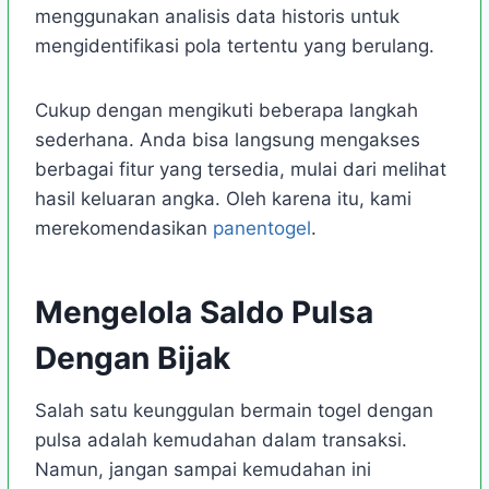
menggunakan analisis data historis untuk
mengidentifikasi pola tertentu yang berulang.
Cukup dengan mengikuti beberapa langkah
sederhana. Anda bisa langsung mengakses
berbagai fitur yang tersedia, mulai dari melihat
hasil keluaran angka. Oleh karena itu, kami
merekomendasikan
panentogel
.
Mengelola Saldo Pulsa
Dengan Bijak
Salah satu keunggulan bermain togel dengan
pulsa adalah kemudahan dalam transaksi.
Namun, jangan sampai kemudahan ini