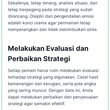
Sebaiknya, tetap tenang, analisis situasi, dan
tetap berpegang pada strategi yang sudah
dirancang. Disiplin dan pengendalian emosi
adalah kunci utama agar permainan tetap
menyenangkan dan tidak menimbulkan stres.
Melakukan Evaluasi dan
Perbaikan Strategi
Setiap pemain harus rutin melakukan evaluasi
terhadap strategi yang digunakan. Catat hasil
kemenangan dan kerugian, serta pola angka
yang sering muncul. Dengan data ini, Anda
dapat melakukan perbaikan dan penyesuaian
strategi agar semakin efektif.