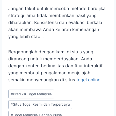
Jangan takut untuk mencoba metode baru jika
strategi lama tidak memberikan hasil yang
diharapkan. Konsistensi dan evaluasi berkala
akan membawa Anda ke arah kemenangan
yang lebih stabil.
Bergabunglah dengan kami di situs yang
dirancang untuk memberdayakan. Anda
dengan konten berkualitas dan fitur interaktif
yang membuat pengalaman menjelajah
semakin menyenangkan di situs
togel online
.
Post
#
Prediksi Togel Malaysia
Tags:
#
Situs Togel Resmi dan Terpercaya
#
Togel Malaysia Dengan Pulsa