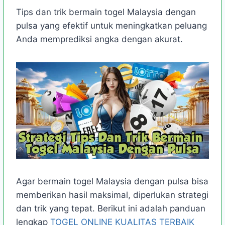
h
a
e
e
k
i
a
c
s
l
y
n
Tips dan trik bermain togel Malaysia dengan
t
e
s
e
p
e
pulsa yang efektif untuk meningkatkan peluang
s
b
e
g
e
Anda memprediksi angka dengan akurat.
A
o
n
r
p
o
g
a
p
k
e
m
r
Agar bermain togel Malaysia dengan pulsa bisa
memberikan hasil maksimal, diperlukan strategi
dan trik yang tepat. Berikut ini adalah panduan
lengkap
TOGEL ONLINE KUALITAS TERBAIK