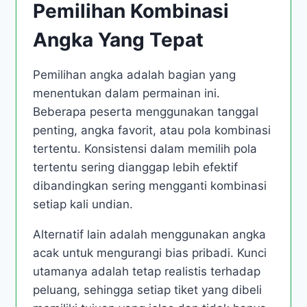
Pemilihan Kombinasi
Angka Yang Tepat
Pemilihan angka adalah bagian yang
menentukan dalam permainan ini.
Beberapa peserta menggunakan tanggal
penting, angka favorit, atau pola kombinasi
tertentu. Konsistensi dalam memilih pola
tertentu sering dianggap lebih efektif
dibandingkan sering mengganti kombinasi
setiap kali undian.
Alternatif lain adalah menggunakan angka
acak untuk mengurangi bias pribadi. Kunci
utamanya adalah tetap realistis terhadap
peluang, sehingga setiap tiket yang dibeli