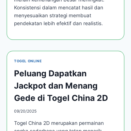
Konsistensi dalam mencatat hasil dan
menyesuaikan strategi membuat
pendekatan lebih efektif dan realistis.
TOGEL ONLINE
Peluang Dapatkan
Jackpot dan Menang
Gede di Togel China 2D
09/20/2025
Togel China 2D merupakan permainan
angka sederhana yang tetap menarik