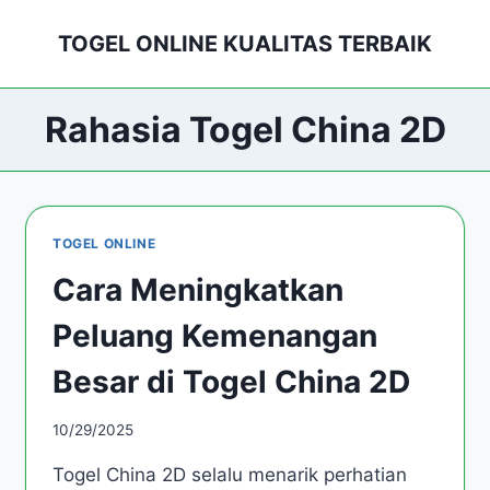
Skip
TOGEL ONLINE KUALITAS TERBAIK
to
content
Rahasia Togel China 2D
TOGEL ONLINE
Cara Meningkatkan
Peluang Kemenangan
Besar di Togel China 2D
10/29/2025
Togel China 2D selalu menarik perhatian