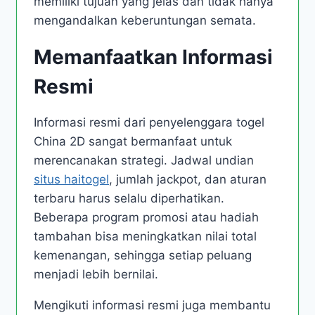
memiliki tujuan yang jelas dan tidak hanya
mengandalkan keberuntungan semata.
Memanfaatkan Informasi
Resmi
Informasi resmi dari penyelenggara togel
China 2D sangat bermanfaat untuk
merencanakan strategi. Jadwal undian
situs haitogel
, jumlah jackpot, dan aturan
terbaru harus selalu diperhatikan.
Beberapa program promosi atau hadiah
tambahan bisa meningkatkan nilai total
kemenangan, sehingga setiap peluang
menjadi lebih bernilai.
Mengikuti informasi resmi juga membantu