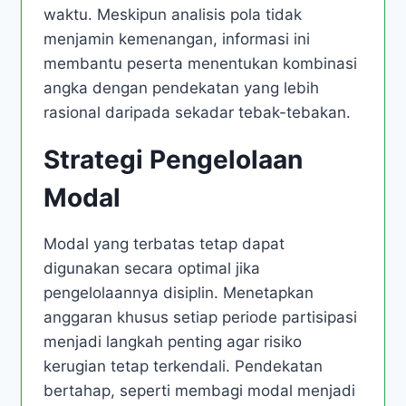
waktu. Meskipun analisis pola tidak
menjamin kemenangan, informasi ini
membantu peserta menentukan kombinasi
angka dengan pendekatan yang lebih
rasional daripada sekadar tebak-tebakan.
Strategi Pengelolaan
Modal
Modal yang terbatas tetap dapat
digunakan secara optimal jika
pengelolaannya disiplin. Menetapkan
anggaran khusus setiap periode partisipasi
menjadi langkah penting agar risiko
kerugian tetap terkendali. Pendekatan
bertahap, seperti membagi modal menjadi