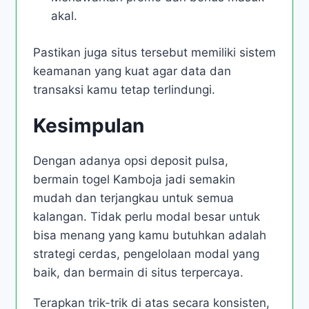
akal.
Pastikan juga situs tersebut memiliki sistem
keamanan yang kuat agar data dan
transaksi kamu tetap terlindungi.
Kesimpulan
Dengan adanya opsi deposit pulsa,
bermain togel Kamboja jadi semakin
mudah dan terjangkau untuk semua
kalangan. Tidak perlu modal besar untuk
bisa menang yang kamu butuhkan adalah
strategi cerdas, pengelolaan modal yang
baik, dan bermain di situs terpercaya.
Terapkan trik-trik di atas secara konsisten,