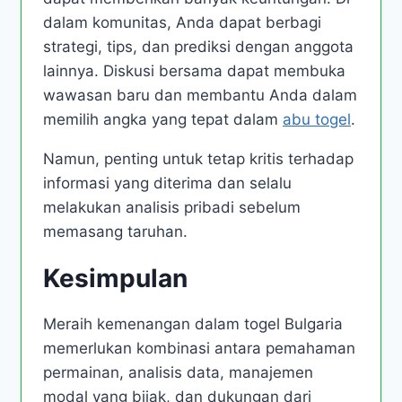
dalam komunitas, Anda dapat berbagi
strategi, tips, dan prediksi dengan anggota
lainnya. Diskusi bersama dapat membuka
wawasan baru dan membantu Anda dalam
memilih angka yang tepat dalam
abu togel
.
Namun, penting untuk tetap kritis terhadap
informasi yang diterima dan selalu
melakukan analisis pribadi sebelum
memasang taruhan.
Kesimpulan
Meraih kemenangan dalam togel Bulgaria
memerlukan kombinasi antara pemahaman
permainan, analisis data, manajemen
modal yang bijak, dan dukungan dari