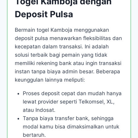
Togel Kamboja dengan
Deposit Pulsa
Bermain togel Kamboja menggunakan
deposit pulsa menawarkan fleksibilitas dan
kecepatan dalam transaksi. Ini adalah
solusi terbaik bagi pemain yang tidak
memiliki rekening bank atau ingin transaksi
instan tanpa biaya admin besar. Beberapa
keunggulan lainnya meliputi:
Proses deposit cepat dan mudah hanya
lewat provider seperti Telkomsel, XL,
atau Indosat.
Tanpa biaya transfer bank, sehingga
modal kamu bisa dimaksimalkan untuk
bertaruh.