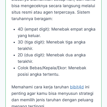
bisa mengeceknya secara langsung melalui
situs resmi atau agen terpercaya. Sistem
taruhannya beragam:
4D (empat digit): Menebak empat angka
yang keluar.
3D (tiga digit): Menebak tiga angka
terakhir.
2D (dua digit): Menebak dua angka
terakhir.
Colok Bebas/Kepala/Ekor: Menebak
posisi angka tertentu.
Memahami cara kerja taruhan
bibit4d
ini
penting agar kamu bisa menyusun strategi
dan memilih jenis taruhan dengan peluang
menang tertinggi.