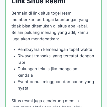
Link Situs Resmi
Bermain di link situs togel resmi
memberikan berbagai keuntungan yang
tidak bisa ditemukan di situs abal-abal.
Selain peluang menang yang adil, kamu
juga akan mendapatkan:
Pembayaran kemenangan tepat waktu
Riwayat transaksi yang tercatat dengan
rapi
Dukungan teknis jika mengalami
kendala
Event bonus mingguan dan harian yang
nyata
Situs resmi juga cenderung memiliki