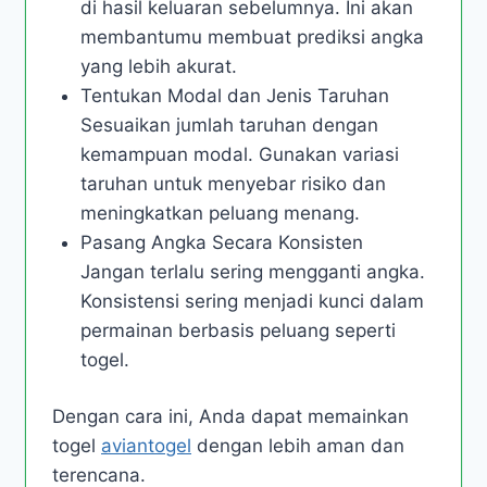
di hasil keluaran sebelumnya. Ini akan
membantumu membuat prediksi angka
yang lebih akurat.
Tentukan Modal dan Jenis Taruhan
Sesuaikan jumlah taruhan dengan
kemampuan modal. Gunakan variasi
taruhan untuk menyebar risiko dan
meningkatkan peluang menang.
Pasang Angka Secara Konsisten
Jangan terlalu sering mengganti angka.
Konsistensi sering menjadi kunci dalam
permainan berbasis peluang seperti
togel.
Dengan cara ini, Anda dapat memainkan
togel
aviantogel
dengan lebih aman dan
terencana.