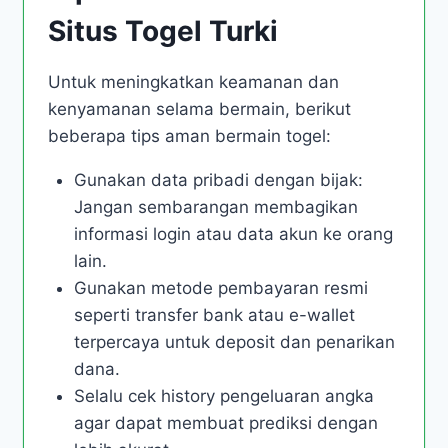
Situs Togel Turki
Untuk meningkatkan keamanan dan
kenyamanan selama bermain, berikut
beberapa tips aman bermain togel:
Gunakan data pribadi dengan bijak:
Jangan sembarangan membagikan
informasi login atau data akun ke orang
lain.
Gunakan metode pembayaran resmi
seperti transfer bank atau e-wallet
terpercaya untuk deposit dan penarikan
dana.
Selalu cek history pengeluaran angka
agar dapat membuat prediksi dengan