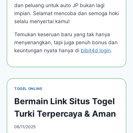
dan peluang untuk auto JP bukan lagi
impian. Selamat mencoba dan semoga hoki
selalu menyertai kamu!
Temukan keseruan baru yang tak hanya
menyenangkan, tapi juga penuh bonus dan
keuntungan nyata hanya di
bibit4d login
.
TOGEL ONLINE
Bermain Link Situs Togel
Turki Terpercaya & Aman
06/11/2025