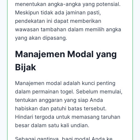
menentukan angka-angka yang potensial.
Meskipun tidak ada jaminan pasti,
pendekatan ini dapat memberikan
wawasan tambahan dalam memilih angka
yang akan dipasang.
Manajemen Modal yang
Bijak
Manajemen modal adalah kunci penting
dalam permainan togel. Sebelum memulai,
tentukan anggaran yang siap Anda
habiskan dan patuhi batas tersebut.
Hindari tergoda untuk memasang taruhan
besar dalam satu kali undian.
Sebagai gantinya, bagi modal Anda ke