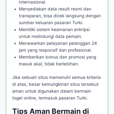
internasional.
Menyediakan data result resmi dan
transparan, bisa dicek langsung dengan
sumber keluaran pasaran Turki.
Memiliki sistem keamanan enkripsi
untuk melindungi data pemain.
Menawarkan pelayanan pelanggan 24
jam yang responsif dan profesional.
Memberikan bonus dan promosi yang
masuk akal, tidak berlebihan.
Jika sebuah situs memenuhi semua kriteria
di atas, besar kemungkinan situs tersebut
aman untuk digunakan dalam bermain
togel online, termasuk pasaran Turki.
Tips Aman Bermain di