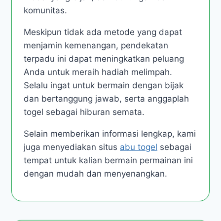
komunitas.
Meskipun tidak ada metode yang dapat
menjamin kemenangan, pendekatan
terpadu ini dapat meningkatkan peluang
Anda untuk meraih hadiah melimpah.
Selalu ingat untuk bermain dengan bijak
dan bertanggung jawab, serta anggaplah
togel sebagai hiburan semata.
Selain memberikan informasi lengkap, kami
juga menyediakan situs
abu togel
sebagai
tempat untuk kalian bermain permainan ini
dengan mudah dan menyenangkan.