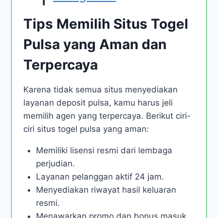
Tips Memilih Situs Togel
Pulsa yang Aman dan
Terpercaya
Karena tidak semua situs menyediakan
layanan deposit pulsa, kamu harus jeli
memilih agen yang terpercaya. Berikut ciri-
ciri situs togel pulsa yang aman:
Memiliki lisensi resmi dari lembaga
perjudian.
Layanan pelanggan aktif 24 jam.
Menyediakan riwayat hasil keluaran
resmi.
Menawarkan promo dan bonus masuk