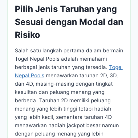
Pilih Jenis Taruhan yang
Sesuai dengan Modal dan
Risiko
Salah satu langkah pertama dalam bermain
Togel Nepal Pools adalah memahami
berbagai jenis taruhan yang tersedia.
Togel
Nepal Pools
menawarkan taruhan 2D, 3D,
dan 4D, masing-masing dengan tingkat
kesulitan dan peluang menang yang
berbeda. Taruhan 2D memiliki peluang
menang yang lebih tinggi tetapi hadiah
yang lebih kecil, sementara taruhan 4D
menawarkan hadiah jackpot besar namun
dengan peluang menang yang lebih