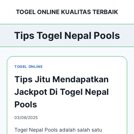
Skip
TOGEL ONLINE KUALITAS TERBAIK
to
content
Tips Togel Nepal Pools
TOGEL ONLINE
Tips Jitu Mendapatkan
Jackpot Di Togel Nepal
Pools
03/06/2025
Togel Nepal Pools adalah salah satu