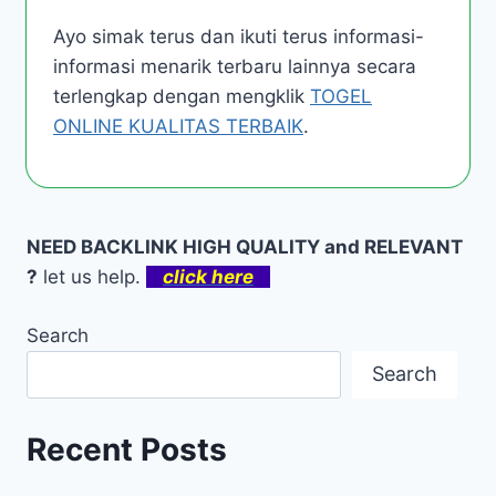
Ayo simak terus dan ikuti terus informasi-
informasi menarik terbaru lainnya secara
terlengkap dengan mengklik
TOGEL
ONLINE KUALITAS TERBAIK
.
NEED BACKLINK HIGH QUALITY and RELEVANT
?
let us help.
click here
Search
Search
Recent Posts