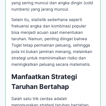
yang sering muncul dan angka dingin (cold
numbers) yang jarang muncul.
Selain itu, statistik sederhana seperti
frekuensi angka dan kombinasi populer
bisa menjadi acuan saat menentukan
taruhan. Namun, penting diingat bahwa
Togel tetap permainan peluang, sehingga
pola ini bukan jaminan menang, melainkan
strategi untuk meminimalkan risiko dan
meningkatkan peluang secara matematis.
Manfaatkan Strategi
Taruhan Bertahap
Salah satu trik cerdas adalah
menggunakan strategi taruhan bertahap.