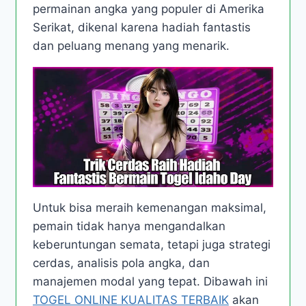
permainan angka yang populer di Amerika
Serikat, dikenal karena hadiah fantastis
dan peluang menang yang menarik.
Untuk bisa meraih kemenangan maksimal,
pemain tidak hanya mengandalkan
keberuntungan semata, tetapi juga strategi
cerdas, analisis pola angka, dan
manajemen modal yang tepat. Dibawah ini
TOGEL ONLINE KUALITAS TERBAIK
akan