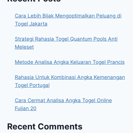
Cara Lebih Bijak Mengoptimalkan Peluang di
Togel Jakarta
Strategi Rahasia Togel Quantum Pools Anti
Meleset
Metode Analisa Angka Keluaran Togel Prancis
Rahasia Untuk Kombinasi Angka Kemenangan
Togel Portugal
Cara Cermat Analisa Angka Togel Online
Fujian 20
Recent Comments