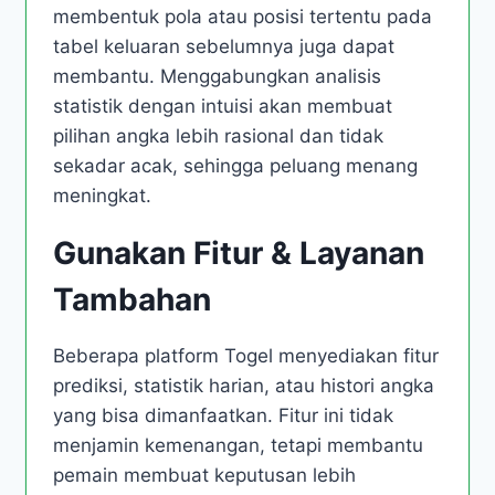
membentuk pola atau posisi tertentu pada
tabel keluaran sebelumnya juga dapat
membantu. Menggabungkan analisis
statistik dengan intuisi akan membuat
pilihan angka lebih rasional dan tidak
sekadar acak, sehingga peluang menang
meningkat.
Gunakan Fitur & Layanan
Tambahan
Beberapa platform Togel menyediakan fitur
prediksi, statistik harian, atau histori angka
yang bisa dimanfaatkan. Fitur ini tidak
menjamin kemenangan, tetapi membantu
pemain membuat keputusan lebih