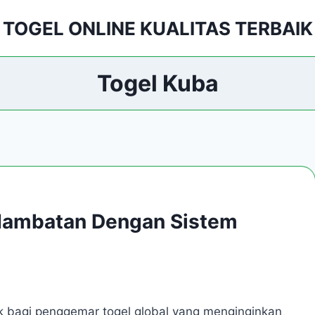
TOGEL ONLINE KUALITAS TERBAIK
Togel Kuba
 Hambatan Dengan Sistem
rik bagi penggemar togel global yang menginginkan