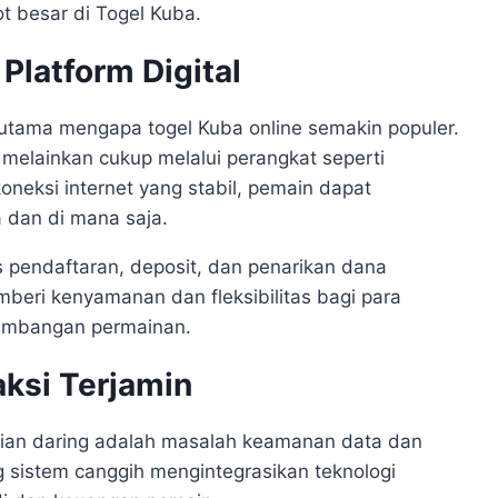
t besar di Togel Kuba.
latform Digital
utama mengapa togel Kuba online semakin populer.
k, melainkan cukup melalui perangkat seperti
oneksi internet yang stabil, pemain dapat
 dan di mana saja.
 pendaftaran, deposit, dan penarikan dana
mberi kenyamanan dan fleksibilitas bagi para
kembangan permainan.
ksi Terjamin
dian daring adalah masalah keamanan data dan
 sistem canggih mengintegrasikan teknologi