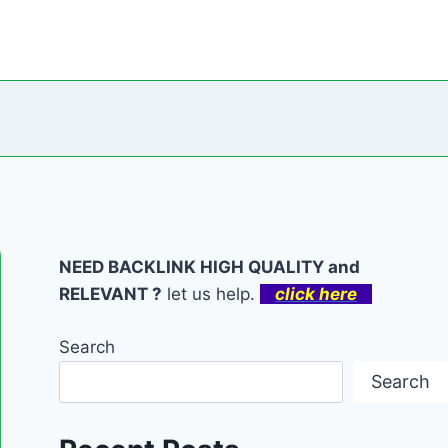
NEED BACKLINK HIGH QUALITY and
RELEVANT ?
let us help.
click here
Search
Search