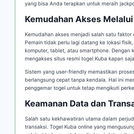
yang bisa Anda terapkan untuk meraih jackpo
Kemudahan Akses Melalui P
Kemudahan akses menjadi salah satu faktor 
Pemain tidak perlu lagi datang ke lokasi fisi
komputer, tablet, atau smartphone. Dengan k
mengakses situs resmi togel Kuba kapan saja
Sistem yang user-friendly memastikan proses
berlangsung cepat tanpa kendala. Hal ini me
penggemar togel untuk tetap mengikuti per
Keamanan Data dan Transa
Salah satu kekhawatiran utama dalam perju
transaksi. Togel Kuba online yang mengusung