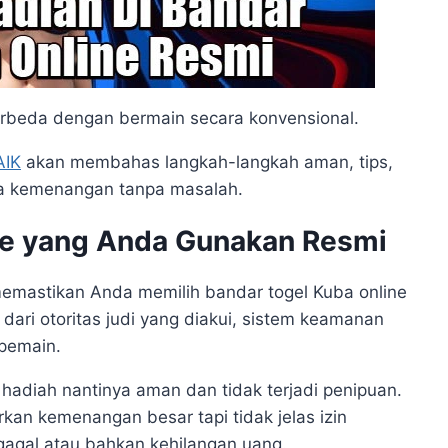
berbeda dengan bermain secara konvensional.
AIK
akan membahas langkah-langkah aman, tips,
ma kemenangan tanpa masalah.
ine yang Anda Gunakan Resmi
mastikan Anda memilih bandar togel Kuba online
 dari otoritas judi yang diakui, sistem keamanan
 pemain.
 hadiah nantinya aman dan tidak terjadi penipuan.
an kemenangan besar tapi tidak jelas izin
 gagal atau bahkan kehilangan uang.