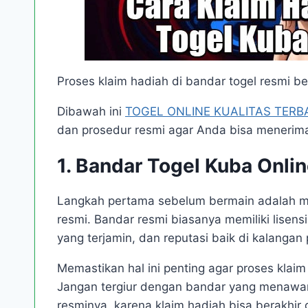
Proses klaim hadiah di bandar togel resmi 
Dibawah ini
TOGEL ONLINE KUALITAS TERB
dan prosedur resmi agar Anda bisa meneri
1. Bandar Togel Kuba Onl
Langkah pertama sebelum bermain adalah me
resmi. Bandar resmi biasanya memiliki lisensi
yang terjamin, dan reputasi baik di kalangan
Memastikan hal ini penting agar proses klaim
Jangan tergiur dengan bandar yang menawark
resminya, karena klaim hadiah bisa berakhir