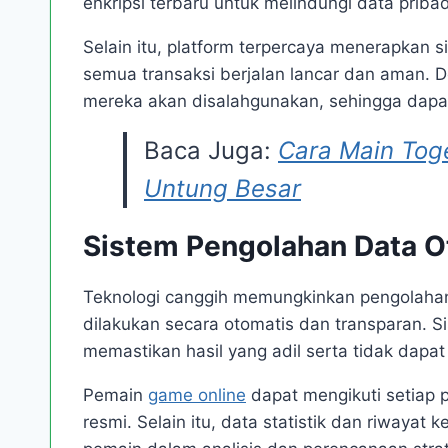
enkripsi terbaru untuk melindungi data prib
Selain itu, platform terpercaya menerapkan
semua transaksi berjalan lancar dan aman. D
mereka akan disalahgunakan, sehingga dapa
Baca Juga:
Cara Main Toge
Untung Besar
Sistem Pengolahan Data O
Teknologi canggih memungkinkan pengolaha
dilakukan secara otomatis dan transparan. Si
memastikan hasil yang adil serta tidak dapat
Pemain
game online
dapat mengikuti setiap 
resmi. Selain itu, data statistik dan riway