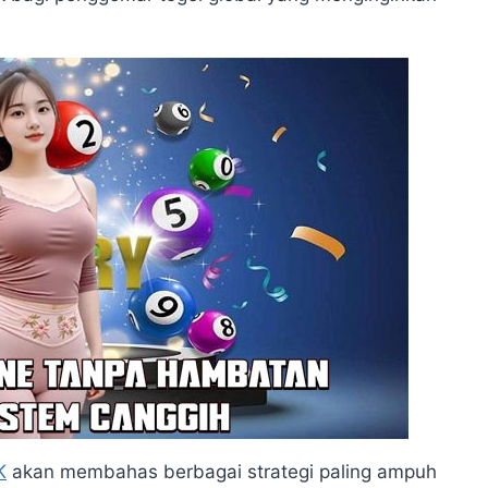
K
akan membahas berbagai strategi paling ampuh