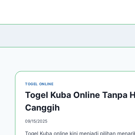
Skip
to
content
TOGEL ONLINE
Togel Kuba Online Tanpa
Canggih
09/15/2025
Togel Kuba online kini menjadi pilihan mena