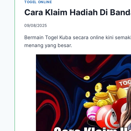
TOGEL ONLINE
Cara Klaim Hadiah Di Band
09/08/2025
Bermain Togel Kuba secara online kini sema
menang yang besar.