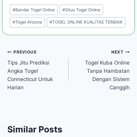
Post
#
Bandar Togel Online
#
Situs Togel Online
Tags:
#
Togel Arizona
#
TOGEL ONLINE KUALITAS TERBAIK
Post
PREVIOUS
NEXT
Tips Jitu Prediksi
Togel Kuba Online
navigation
Angka Togel
Tanpa Hambatan
Connecticut Untuk
Dengan Sistem
Harian
Canggih
Similar Posts