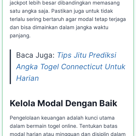
jackpot lebih besar dibandingkan memasang
satu angka saja. Pastikan juga untuk tidak
terlalu sering bertaruh agar modal tetap terjaga
dan bisa dimainkan dalam jangka waktu
panjang.
Baca Juga:
Tips Jitu Prediksi
Angka Togel Connecticut Untuk
Harian
Kelola Modal Dengan Baik
Pengelolaan keuangan adalah kunci utama
dalam bermain togel online. Tentukan batas
modal harian atau mingguan dan disiplin dalam