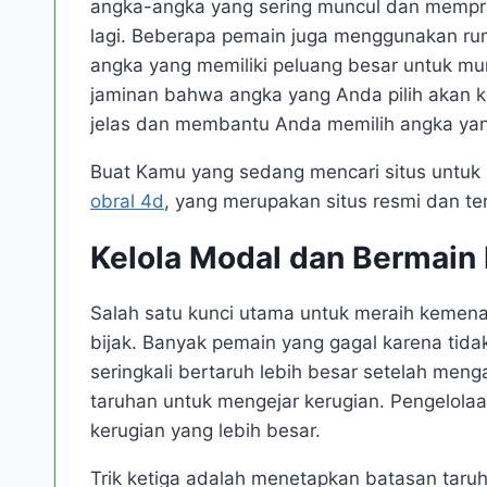
angka-angka yang sering muncul dan mempre
lagi. Beberapa pemain juga menggunakan rumu
angka yang memiliki peluang besar untuk mu
jaminan bahwa angka yang Anda pilih akan ke
jelas dan membantu Anda memilih angka yang
Buat Kamu yang sedang mencari situs untuk 
obral 4d
, yang merupakan situs resmi dan te
Kelola Modal dan Bermain 
Salah satu kunci utama untuk meraih kemen
bijak. Banyak pemain yang gagal karena tid
seringkali bertaruh lebih besar setelah me
taruhan untuk mengejar kerugian. Pengelolaa
kerugian yang lebih besar.
Trik ketiga adalah menetapkan batasan tar