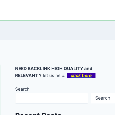
NEED BACKLINK HIGH QUALITY and
RELEVANT ?
let us help.
click here
Search
Search