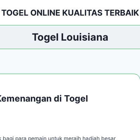
TOGEL ONLINE KUALITAS TERBAIK
Togel Louisiana
 Kemenangan di Togel
 bagi para pemain untuk meraih hadiah besar