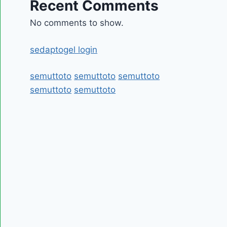
Recent Comments
No comments to show.
sedaptogel login
semuttoto
semuttoto
semuttoto
semuttoto
semuttoto