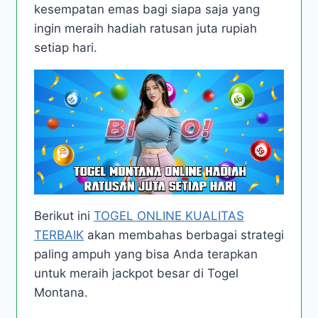
kesempatan emas bagi siapa saja yang
ingin meraih hadiah ratusan juta rupiah
setiap hari.
Berikut ini
TOGEL ONLINE KUALITAS
TERBAIK
akan membahas berbagai strategi
paling ampuh yang bisa Anda terapkan
untuk meraih jackpot besar di Togel
Montana.