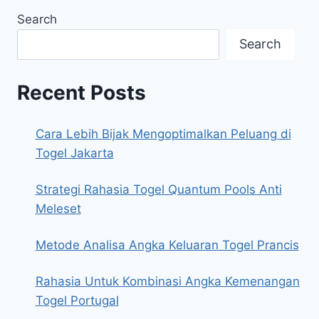
Search
Search
Recent Posts
Cara Lebih Bijak Mengoptimalkan Peluang di
Togel Jakarta
Strategi Rahasia Togel Quantum Pools Anti
Meleset
Metode Analisa Angka Keluaran Togel Prancis
Rahasia Untuk Kombinasi Angka Kemenangan
Togel Portugal