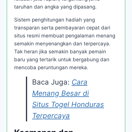
taruhan dan angka yang dipasang.
Sistem penghitungan hadiah yang
transparan serta pembayaran cepat dari
situs resmi membuat pengalaman menang
semakin menyenangkan dan terpercaya.
Tak heran jika semakin banyak pemain
baru yang tertarik untuk bergabung dan
mencoba peruntungan mereka.
Baca Juga:
Cara
Menang Besar di
Situs Togel Honduras
Terpercaya