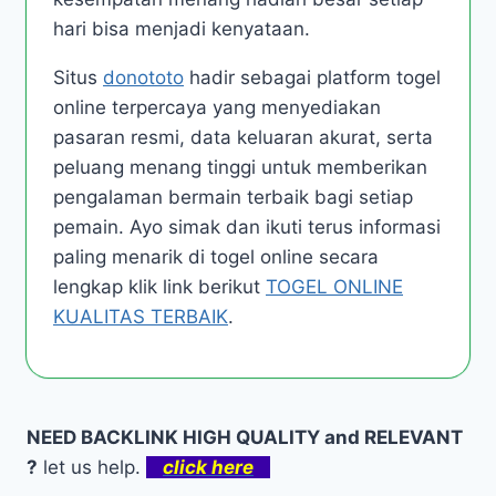
hari bisa menjadi kenyataan.
Situs
donototo
hadir sebagai platform togel
online terpercaya yang menyediakan
pasaran resmi, data keluaran akurat, serta
peluang menang tinggi untuk memberikan
pengalaman bermain terbaik bagi setiap
pemain.
Ayo simak dan ikuti terus informasi
paling menarik di togel online secara
lengkap klik link berikut
TOGEL ONLINE
KUALITAS TERBAIK
.
NEED BACKLINK HIGH QUALITY and RELEVANT
?
let us help.
click here