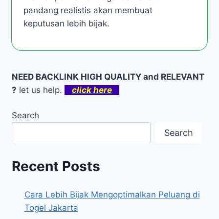
pandang realistis akan membuat
keputusan lebih bijak.
NEED BACKLINK HIGH QUALITY and RELEVANT
?
let us help.
click here
Search
Search
Recent Posts
Cara Lebih Bijak Mengoptimalkan Peluang di
Togel Jakarta