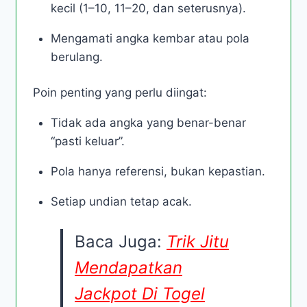
kecil (1–10, 11–20, dan seterusnya).
Mengamati angka kembar atau pola
berulang.
Poin penting yang perlu diingat:
Tidak ada angka yang benar-benar
“pasti keluar”.
Pola hanya referensi, bukan kepastian.
Setiap undian tetap acak.
Baca Juga:
Trik Jitu
Mendapatkan
Jackpot Di Togel