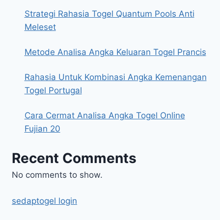
Strategi Rahasia Togel Quantum Pools Anti
Meleset
Metode Analisa Angka Keluaran Togel Prancis
Rahasia Untuk Kombinasi Angka Kemenangan
Togel Portugal
Cara Cermat Analisa Angka Togel Online
Fujian 20
Recent Comments
No comments to show.
sedaptogel login