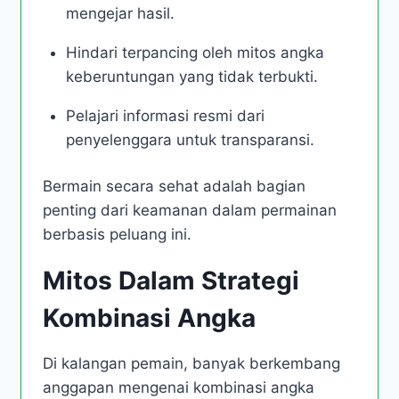
mengejar hasil.
Hindari terpancing oleh mitos angka
keberuntungan yang tidak terbukti.
Pelajari informasi resmi dari
penyelenggara untuk transparansi.
Bermain secara sehat adalah bagian
penting dari keamanan dalam permainan
berbasis peluang ini.
Mitos Dalam Strategi
Kombinasi Angka
Di kalangan pemain, banyak berkembang
anggapan mengenai kombinasi angka