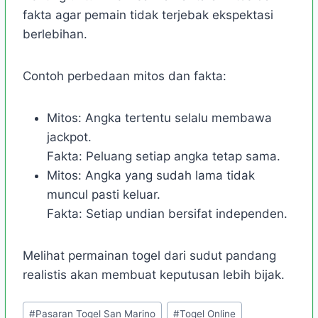
fakta agar pemain tidak terjebak ekspektasi
berlebihan.
Contoh perbedaan mitos dan fakta:
Mitos: Angka tertentu selalu membawa
jackpot.
Fakta: Peluang setiap angka tetap sama.
Mitos: Angka yang sudah lama tidak
muncul pasti keluar.
Fakta: Setiap undian bersifat independen.
Melihat permainan togel dari sudut pandang
realistis akan membuat keputusan lebih bijak.
Post
#
Pasaran Togel San Marino
#
Togel Online