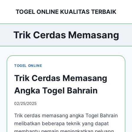
Skip
TOGEL ONLINE KUALITAS TERBAIK
to
content
Trik Cerdas Memasang
TOGEL ONLINE
Trik Cerdas Memasang
Angka Togel Bahrain
02/25/2025
Trik cerdas memasang angka Togel Bahrain
melibatkan beberapa teknik yang dapat
membantu pemain meningkatkan peluang