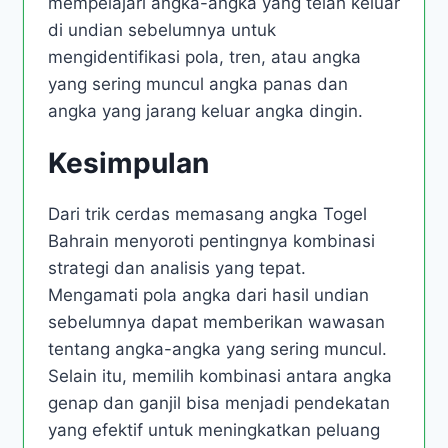
mempelajari angka-angka yang telah keluar
di undian sebelumnya untuk
mengidentifikasi pola, tren, atau angka
yang sering muncul angka panas dan
angka yang jarang keluar angka dingin.
Kesimpulan
Dari trik cerdas memasang angka Togel
Bahrain menyoroti pentingnya kombinasi
strategi dan analisis yang tepat.
Mengamati pola angka dari hasil undian
sebelumnya dapat memberikan wawasan
tentang angka-angka yang sering muncul.
Selain itu, memilih kombinasi antara angka
genap dan ganjil bisa menjadi pendekatan
yang efektif untuk meningkatkan peluang