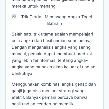
mereka untuk menang.
Salah satu trik utama adalah mempelajari
pola angka dari hasil undian sebelumnya.
Dengan menganalisis angka yang sering
muncul, pemain dapat membuat prediksi
yang lebih terinformasi tentang angka-
angka yang mungkin akan keluar di undian
berikutnya.
Menggunakan kombinasi angka genap dan
ganjil juga bisa menjadi strategi yang
efektif. Banyak pemain percaya bahwa
hasil undian cenderung memiliki