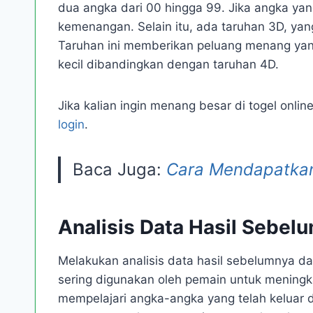
dua angka dari 00 hingga 99. Jika angka yan
kemenangan. Selain itu, ada taruhan 3D, ya
Taruhan ini memberikan peluang menang yang
kecil dibandingkan dengan taruhan 4D.
Jika kalian ingin menang besar di togel online
login
.
Baca Juga:
Cara Mendapatkan
Analisis Data Hasil Sebel
Melakukan analisis data hasil sebelumnya da
sering digunakan oleh pemain untuk meningka
mempelajari angka-angka yang telah keluar d