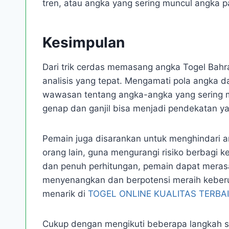
tren, atau angka yang sering muncul angka p
Kesimpulan
Dari trik cerdas memasang angka Togel Bahra
analisis yang tepat. Mengamati pola angka 
wawasan tentang angka-angka yang sering mu
genap dan ganjil bisa menjadi pendekatan y
Pemain juga disarankan untuk menghindari a
orang lain, guna mengurangi risiko berbagi
dan penuh perhitungan, pemain dapat meras
menyenangkan dan berpotensi meraih keberun
menarik di
TOGEL ONLINE KUALITAS TERBA
Cukup dengan mengikuti beberapa langkah 