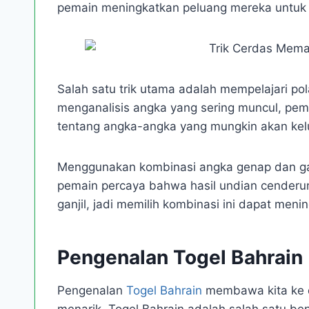
t
e
s
e
p
e
pemain meningkatkan peluang mereka untuk
s
b
e
g
e
A
o
n
r
p
o
g
a
p
k
e
m
r
Salah satu trik utama adalah mempelajari po
menganalisis angka yang sering muncul, pema
tentang angka-angka yang mungkin akan kelu
Menggunakan kombinasi angka genap dan ganji
pemain percaya bahwa hasil undian cenderu
ganjil, jadi memilih kombinasi ini dapat men
Pengenalan Togel Bahrain
Pengenalan
Togel Bahrain
membawa kita ke d