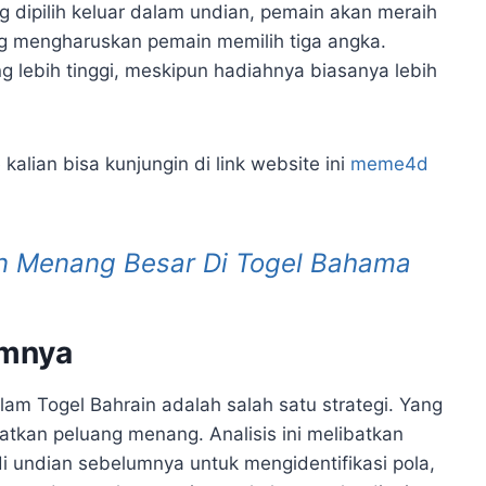
g dipilih keluar dalam undian, pemain akan meraih
ng mengharuskan pemain memilih tiga angka.
 lebih tinggi, meskipun hadiahnya biasanya lebih
 kalian bisa kunjungin di link website ini
meme4d
 Menang Besar Di Togel Bahama
umnya
lam Togel Bahrain adalah salah satu strategi. Yang
tkan peluang menang. Analisis ini melibatkan
i undian sebelumnya untuk mengidentifikasi pola,