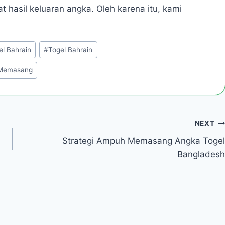
at hasil keluaran angka. Oleh karena itu, kami
l Bahrain
#
Togel Bahrain
 Memasang
NEXT
Strategi Ampuh Memasang Angka Togel
Bangladesh