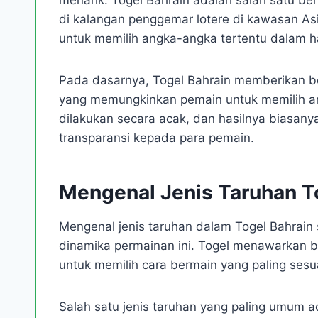
menarik. Togel Bahrain adalah salah satu be
di kalangan penggemar lotere di kawasan As
untuk memilih angka-angka tertentu dalam 
Pada dasarnya, Togel Bahrain memberikan ber
yang memungkinkan pemain untuk memilih an
dilakukan secara acak, dan hasilnya biasan
transparansi kepada para pemain.
Mengenal Jenis Taruhan T
Mengenal jenis taruhan dalam Togel Bahrain
dinamika permainan ini. Togel menawarkan 
untuk memilih cara bermain yang paling sesu
Salah satu jenis taruhan yang paling umum a