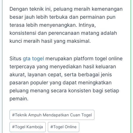
Dengan teknik ini, peluang meraih kemenangan
besar jauh lebih terbuka dan permainan pun
terasa lebih menyenangkan. Intinya,
konsistensi dan perencanaan matang adalah
kunci meraih hasil yang maksimal.
Situs
gta togel
merupakan platform togel online
terpercaya yang menyediakan hasil keluaran
akurat, layanan cepat, serta berbagai jenis
pasaran populer yang dapat meningkatkan
peluang menang secara konsisten bagi setiap
pemain.
Post
#
Teknik Ampuh Mendapatkan Cuan Togel
Tags:
#
Togel Kamboja
#
Togel Online