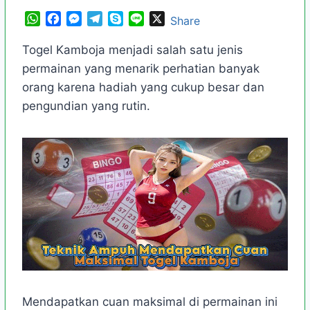
W
F
M
T
S
L
X
Share
h
a
e
e
k
i
a
c
s
l
y
n
Togel Kamboja menjadi salah satu jenis
t
e
s
e
p
e
permainan yang menarik perhatian banyak
s
b
e
g
e
orang karena hadiah yang cukup besar dan
A
o
n
r
pengundian yang rutin.
p
o
g
a
p
k
e
m
r
Mendapatkan cuan maksimal di permainan ini