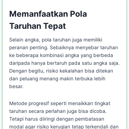
Memanfaatkan Pola
Taruhan Tepat
Selain angka, pola taruhan juga memiliki
peranan penting. Sebaiknya menyebar taruhan
ke beberapa kombinasi angka yang berbeda
daripada hanya bertaruh pada satu angka saja.
Dengan begitu, risiko kekalahan bisa ditekan
dan peluang menang makin terbuka lebih
besar.
Metode progresif seperti menaikkan tingkat
taruhan secara perlahan juga bisa dicoba.
Tetapi harus diiringi dengan pembatasan
modal agar risiko kerugian tetap terkendali dan