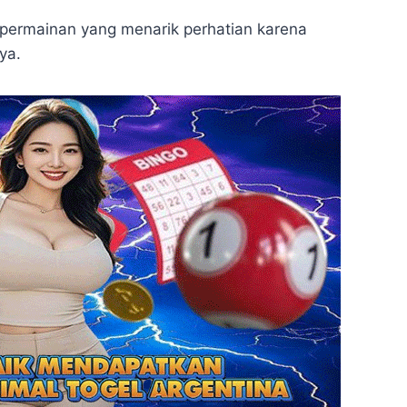
permainan yang menarik perhatian karena
ya.