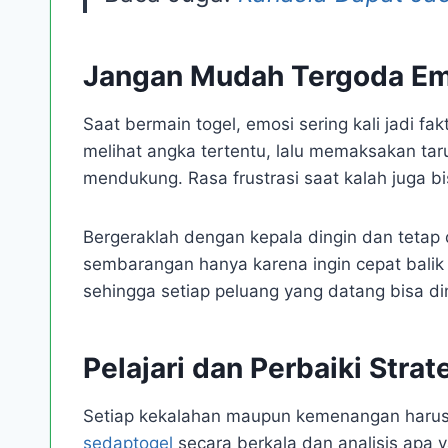
Jangan Mudah Tergoda Em
Saat bermain togel, emosi sering kali jadi 
melihat angka tertentu, lalu memaksakan tar
mendukung. Rasa frustrasi saat kalah juga 
Bergeraklah dengan kepala dingin dan tetap 
sembarangan hanya karena ingin cepat balik 
sehingga setiap peluang yang datang bisa d
Pelajari dan Perbaiki Stra
Setiap kekalahan maupun kemenangan harus j
sedaptogel
secara berkala dan analisis apa y