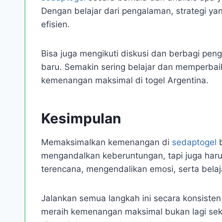
Dengan belajar dari pengalaman, strategi y
efisien.
Bisa juga mengikuti diskusi dan berbagi pe
baru. Semakin sering belajar dan memperbai
kemenangan maksimal di togel Argentina.
Kesimpulan
Memaksimalkan kemenangan di
sedaptogel
b
mengandalkan keberuntungan, tapi juga harus
terencana, mengendalikan emosi, serta belaj
Jalankan semua langkah ini secara konsiste
meraih kemenangan maksimal bukan lagi sek