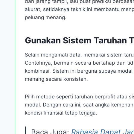
dan jarang tampil, lalu buat prediksi berdasa
akurat, setidaknya teknik ini membantu men
peluang menang.
Gunakan Sistem Taruhan T
Selain mengamati data, memakai sistem taru
Contohnya, bermain secara bertahap dan t
kombinasi. Sistem ini berguna supaya modal 
menang secara konsisten.
Pilih metode seperti taruhan berprofit ata
modal. Dengan cara ini, saat angka kemenan
kondisi finansial tetap terjaga.
Baca Juga:
Rahasia Dapat Jac