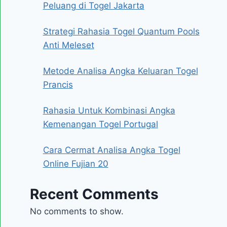
Peluang di Togel Jakarta
Strategi Rahasia Togel Quantum Pools
Anti Meleset
Metode Analisa Angka Keluaran Togel
Prancis
Rahasia Untuk Kombinasi Angka
Kemenangan Togel Portugal
Cara Cermat Analisa Angka Togel
Online Fujian 20
Recent Comments
No comments to show.