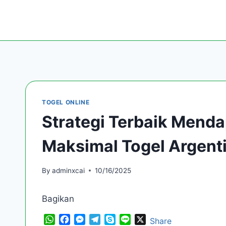
Skip
to
content
TOGEL ONLINE
Strategi Terbaik Men
Maksimal Togel Argent
By
adminxcai
10/16/2025
Bagikan
W
F
M
T
S
L
X
Share