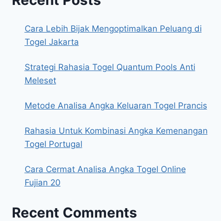
Recent Posts
Cara Lebih Bijak Mengoptimalkan Peluang di
Togel Jakarta
Strategi Rahasia Togel Quantum Pools Anti
Meleset
Metode Analisa Angka Keluaran Togel Prancis
Rahasia Untuk Kombinasi Angka Kemenangan
Togel Portugal
Cara Cermat Analisa Angka Togel Online
Fujian 20
Recent Comments