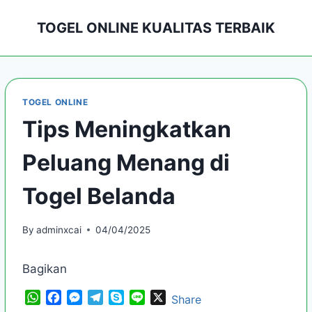
Skip
TOGEL ONLINE KUALITAS TERBAIK
to
content
TOGEL ONLINE
Tips Meningkatkan
Peluang Menang di
Togel Belanda
By
adminxcai
04/04/2025
Bagikan
W
F
M
T
S
L
X
Share