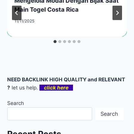
Mengelola Modal Dengan Bijak Saat
Main Togel Costa Rica
11/11/2025
NEED BACKLINK HIGH QUALITY and RELEVANT
?
let us help.
click here
Search
Search