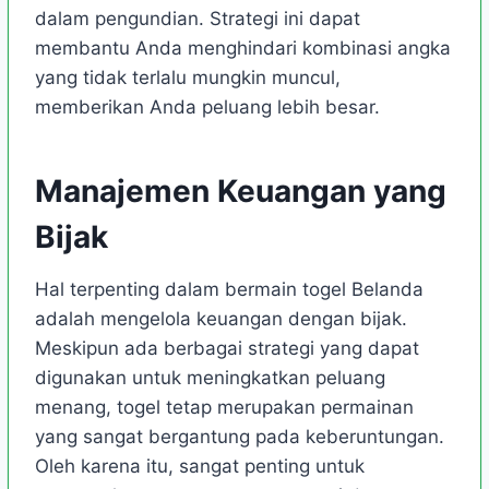
dalam pengundian. Strategi ini dapat
membantu Anda menghindari kombinasi angka
yang tidak terlalu mungkin muncul,
memberikan Anda peluang lebih besar.
Manajemen Keuangan yang
Bijak
Hal terpenting dalam bermain togel Belanda
adalah mengelola keuangan dengan bijak.
Meskipun ada berbagai strategi yang dapat
digunakan untuk meningkatkan peluang
menang, togel tetap merupakan permainan
yang sangat bergantung pada keberuntungan.
Oleh karena itu, sangat penting untuk