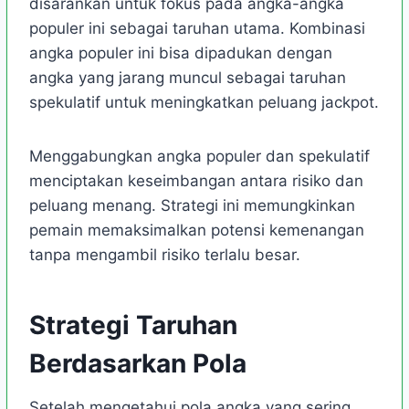
disarankan untuk fokus pada angka-angka
populer ini sebagai taruhan utama. Kombinasi
angka populer ini bisa dipadukan dengan
angka yang jarang muncul sebagai taruhan
spekulatif untuk meningkatkan peluang jackpot.
Menggabungkan angka populer dan spekulatif
menciptakan keseimbangan antara risiko dan
peluang menang. Strategi ini memungkinkan
pemain memaksimalkan potensi kemenangan
tanpa mengambil risiko terlalu besar.
Strategi Taruhan
Berdasarkan Pola
Setelah mengetahui pola angka yang sering