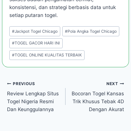
konsistensi, dan strategi berbasis data untuk
setiap putaran togel.
Post
#
Jackpot Togel Chicago
#
Pola Angka Togel Chicago
Tags:
#
TOGEL GACOR HARI INI
#
TOGEL ONLINE KUALITAS TERBAIK
Post
PREVIOUS
NEXT
Review Lengkap Situs
Bocoran Togel Kansas
navigation
Togel Nigeria Resmi
Trik Khusus Tebak 4D
Dan Keunggulannya
Dengan Akurat