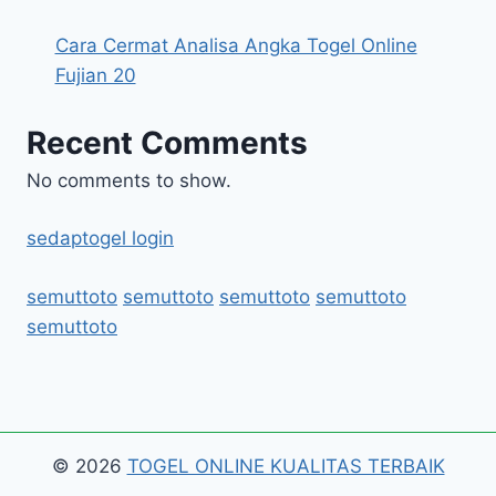
Cara Cermat Analisa Angka Togel Online
Fujian 20
Recent Comments
No comments to show.
sedaptogel login
semuttoto
semuttoto
semuttoto
semuttoto
semuttoto
© 2026
TOGEL ONLINE KUALITAS TERBAIK