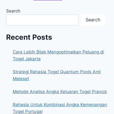
Search
Search
Recent Posts
Cara Lebih Bijak Mengoptimalkan Peluang di
Togel Jakarta
Strategi Rahasia Togel Quantum Pools Anti
Meleset
Metode Analisa Angka Keluaran Togel Prancis
Rahasia Untuk Kombinasi Angka Kemenangan
Togel Portugal