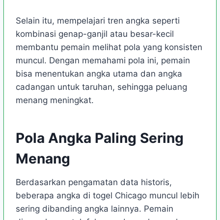
Selain itu, mempelajari tren angka seperti
kombinasi genap-ganjil atau besar-kecil
membantu pemain melihat pola yang konsisten
muncul. Dengan memahami pola ini, pemain
bisa menentukan angka utama dan angka
cadangan untuk taruhan, sehingga peluang
menang meningkat.
Pola Angka Paling Sering
Menang
Berdasarkan pengamatan data historis,
beberapa angka di togel Chicago muncul lebih
sering dibanding angka lainnya. Pemain