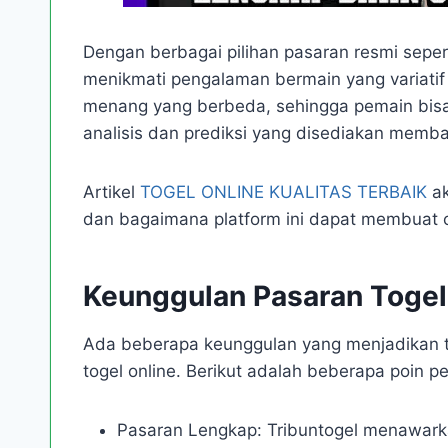
Dengan berbagai pilihan pasaran resmi sepe
menikmati pengalaman bermain yang variatif
menang yang berbeda, sehingga pemain bisa 
analisis dan prediksi yang disediakan memb
Artikel
TOGEL ONLINE KUALITAS TERBAIK
ak
dan bagaimana platform ini dapat membuat 
Keunggulan Pasaran Togel 
Ada beberapa keunggulan yang menjadikan tr
togel online. Berikut adalah beberapa poin pe
Pasaran Lengkap: Tribuntogel menawarkan