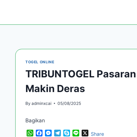
Skip
to
content
TOGEL ONLINE
TRIBUNTOGEL Pasaran 
Makin Deras
By
adminxcai
05/08/2025
Bagikan
W
F
M
T
S
L
X
Share