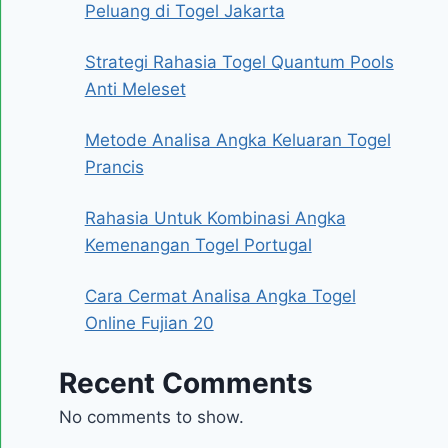
Peluang di Togel Jakarta
Strategi Rahasia Togel Quantum Pools
Anti Meleset
Metode Analisa Angka Keluaran Togel
Prancis
Rahasia Untuk Kombinasi Angka
Kemenangan Togel Portugal
Cara Cermat Analisa Angka Togel
Online Fujian 20
Recent Comments
No comments to show.