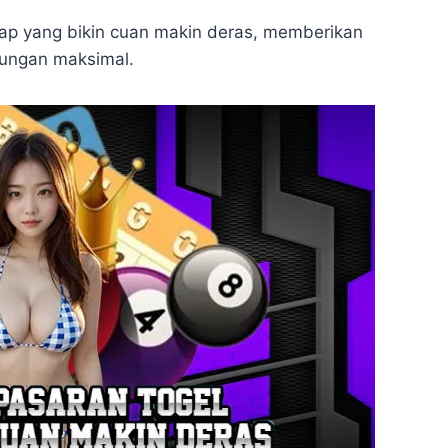
ap yang bikin cuan makin deras, memberikan
tungan maksimal.