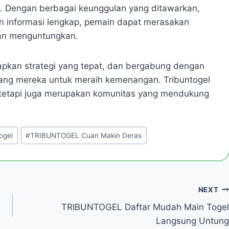
. Dengan berbagai keunggulan yang ditawarkan,
n informasi lengkap, pemain dapat merasakan
an menguntungkan.
apkan strategi yang tepat, dan bergabung dengan
ang mereka untuk meraih kemenangan. Tribuntogel
 tetapi juga merupakan komunitas yang mendukung
ogel
#
TRIBUNTOGEL Cuan Makin Deras
NEXT
TRIBUNTOGEL Daftar Mudah Main Togel
Langsung Untung