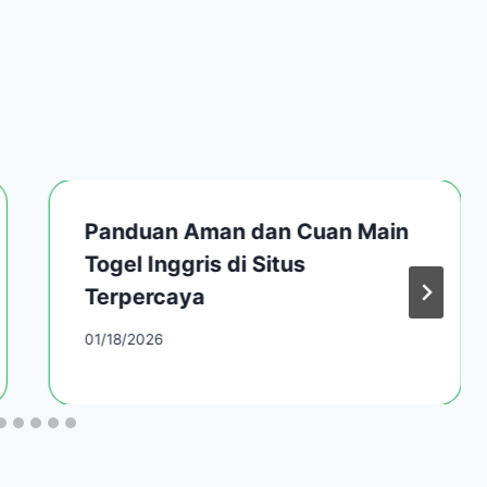
Panduan Aman dan Cuan Main
Togel Inggris di Situs
Terpercaya
01/18/2026