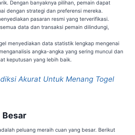
narik. Dengan banyaknya pilihan, pemain dapat
uai dengan strategi dan preferensi mereka.
enyediakan pasaran resmi yang terverifikasi.
emua data dan transaksi pemain dilindungi,
ogel menyediakan data statistik lengkap mengenai
menganalisis angka-angka yang sering muncul dan
t keputusan yang lebih baik.
iksi Akurat Untuk Menang Togel
 Besar
 adalah peluang meraih cuan yang besar. Berikut