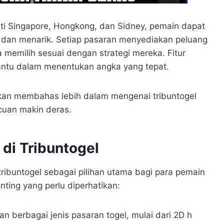
rti Singapore, Hongkong, dan Sidney, pemain dapat
 dan menarik. Setiap pasaran menyediakan peluang
memilih sesuai dengan strategi mereka. Fitur
antu dalam menentukan angka yang tepat.
an membahas lebih dalam mengenai tribuntogel
cuan makin deras.
di Tribuntogel
ibuntogel sebagai pilihan utama bagi para pemain
nting yang perlu diperhatikan:
 berbagai jenis pasaran togel, mulai dari 2D h