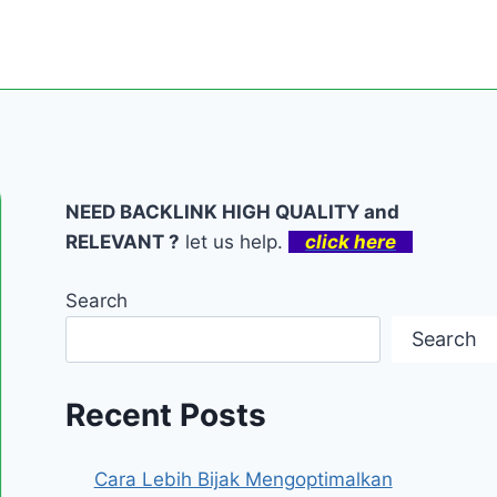
NEED BACKLINK HIGH QUALITY and
RELEVANT ?
let us help.
click here
Search
Search
Recent Posts
Cara Lebih Bijak Mengoptimalkan