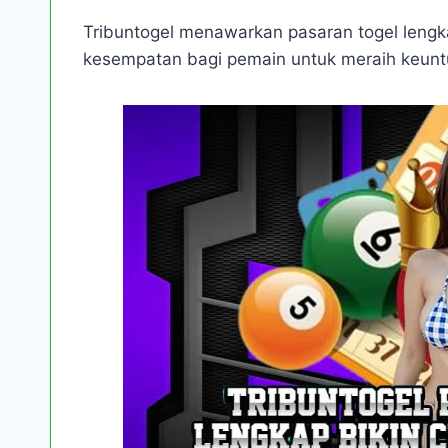
h
a
e
e
k
i
a
c
s
l
y
n
Tribuntogel menawarkan pasaran togel lengk
t
e
s
e
p
e
kesempatan bagi pemain untuk meraih keun
s
b
e
g
e
A
o
n
r
p
o
g
a
p
k
e
m
r