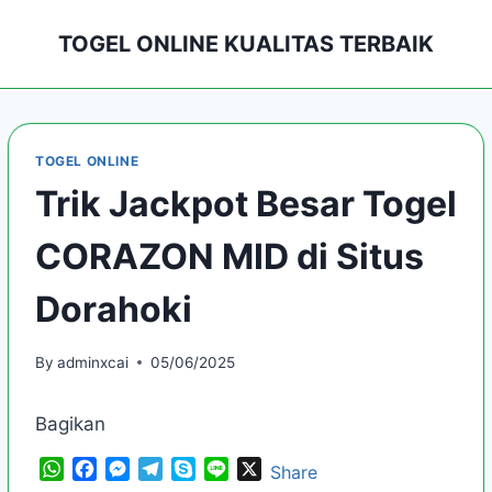
Skip
TOGEL ONLINE KUALITAS TERBAIK
to
content
TOGEL ONLINE
Trik Jackpot Besar Togel
CORAZON MID di Situs
Dorahoki
By
adminxcai
05/06/2025
Bagikan
W
F
M
T
S
L
X
Share