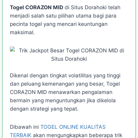
h
a
e
e
k
i
a
c
s
l
y
n
Togel CORAZON MID
di Situs Dorahoki telah
t
e
s
e
p
e
menjadi salah satu pilihan utama bagi para
s
b
e
g
e
pecinta togel yang mencari keuntungan
A
o
n
r
maksimal.
p
o
g
a
p
k
e
m
r
Dikenal dengan tingkat volatilitas yang tinggi
dan peluang kemenangan yang besar, Togel
CORAZON MID menawarkan pengalaman
bermain yang menguntungkan jika dikelola
dengan strategi yang tepat.
Dibawah ini
TOGEL ONLINE KUALITAS
TERBAIK
akan mengungkapkan beberapa trik