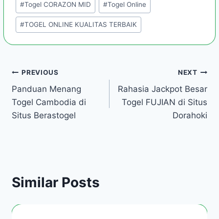
#
Togel CORAZON MID
#
Togel Online
#
TOGEL ONLINE KUALITAS TERBAIK
Post
PREVIOUS
NEXT
Panduan Menang
Rahasia Jackpot Besar
navigation
Togel Cambodia di
Togel FUJIAN di Situs
Situs Berastogel
Dorahoki
Similar Posts