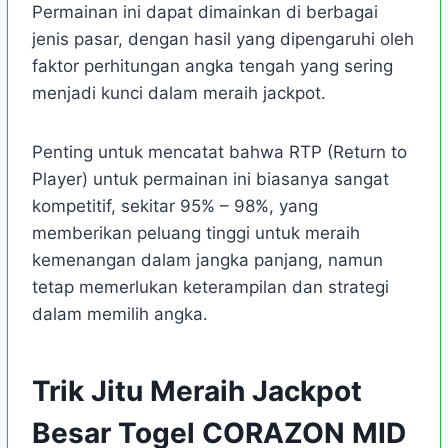
Permainan ini dapat dimainkan di berbagai
jenis pasar, dengan hasil yang dipengaruhi oleh
faktor perhitungan angka tengah yang sering
menjadi kunci dalam meraih jackpot.
Penting untuk mencatat bahwa RTP (Return to
Player) untuk permainan ini biasanya sangat
kompetitif, sekitar 95% – 98%, yang
memberikan peluang tinggi untuk meraih
kemenangan dalam jangka panjang, namun
tetap memerlukan keterampilan dan strategi
dalam memilih angka.
Trik Jitu Meraih Jackpot
Besar Togel CORAZON MID