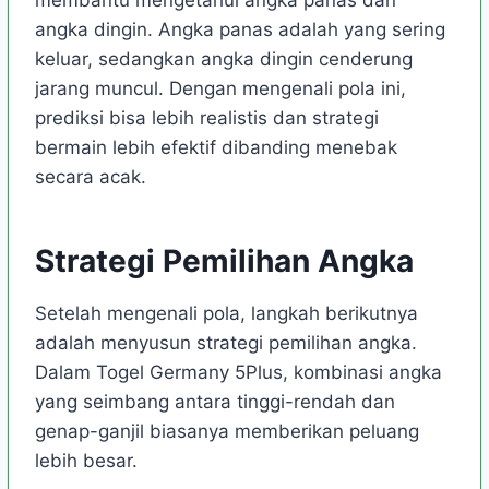
membantu mengetahui angka panas dan
angka dingin. Angka panas adalah yang sering
keluar, sedangkan angka dingin cenderung
jarang muncul. Dengan mengenali pola ini,
prediksi bisa lebih realistis dan strategi
bermain lebih efektif dibanding menebak
secara acak.
Strategi Pemilihan Angka
Setelah mengenali pola, langkah berikutnya
adalah menyusun strategi pemilihan angka.
Dalam Togel Germany 5Plus, kombinasi angka
yang seimbang antara tinggi-rendah dan
genap-ganjil biasanya memberikan peluang
lebih besar.