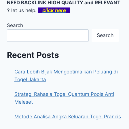
NEED BACKLINK HIGH QUALITY and RELEVANT
?
let us help.
click here
Search
Search
Recent Posts
Cara Lebih Bijak Mengoptimalkan Peluang di
Togel Jakarta
Strategi Rahasia Togel Quantum Pools Anti
Meleset
Metode Analisa Angka Keluaran Togel Prancis