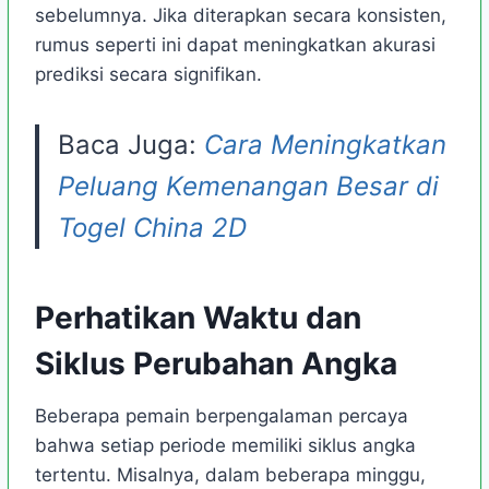
sebelumnya. Jika diterapkan secara konsisten,
rumus seperti ini dapat meningkatkan akurasi
prediksi secara signifikan.
Baca Juga:
Cara Meningkatkan
Peluang Kemenangan Besar di
Togel China 2D
Perhatikan Waktu dan
Siklus Perubahan Angka
Beberapa pemain berpengalaman percaya
bahwa setiap periode memiliki siklus angka
tertentu. Misalnya, dalam beberapa minggu,