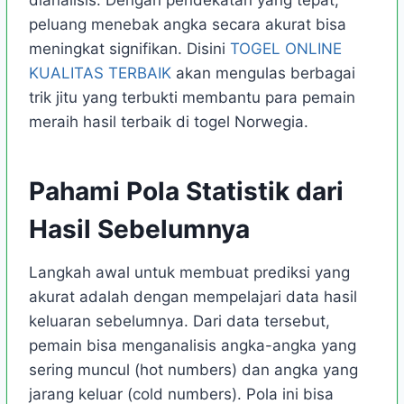
dianalisis. Dengan pendekatan yang tepat,
peluang menebak angka secara akurat bisa
meningkat signifikan. Disini
TOGEL ONLINE
KUALITAS TERBAIK
akan mengulas berbagai
trik jitu yang terbukti membantu para pemain
meraih hasil terbaik di togel Norwegia.
Pahami Pola Statistik dari
Hasil Sebelumnya
Langkah awal untuk membuat prediksi yang
akurat adalah dengan mempelajari data hasil
keluaran sebelumnya. Dari data tersebut,
pemain bisa menganalisis angka-angka yang
sering muncul (hot numbers) dan angka yang
jarang keluar (cold numbers). Pola ini bisa