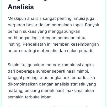
Analisis
Meskipun analisis sangat penting, intuisi juga
berperan besar dalam permainan togel. Banyak
pemain sukses yang menggabungkan
perhitungan logis dengan perasaan atau
insting. Pendekatan ini memberi keseimbangan
antara strategi matematis dan naluri pribadi.
Selain itu, gunakan metode kombinasi angka
dari beberapa sumber seperti hasil mimpi,
tanggal penting, atau angka hoki pribadi. Jika
dikombinasikan dengan analisis statistik yang
matang, peluang meraih hasil maksimal akan
semakin terbuka lebar.