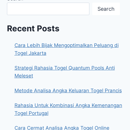
Search
Recent Posts
Cara Lebih Bijak Mengoptimalkan Peluang di
Togel Jakarta
Strategi Rahasia Togel Quantum Pools Anti
Meleset
Metode Analisa Angka Keluaran Togel Prancis
Rahasia Untuk Kombinasi Angka Kemenangan
Togel Portugal
Cara Cermat Analisa Angka Togel Online