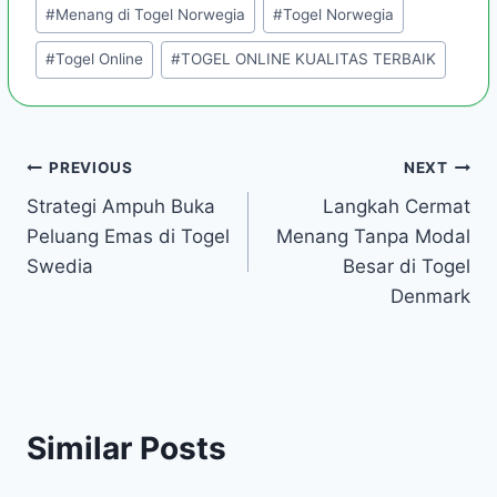
Post
#
Menang di Togel Norwegia
#
Togel Norwegia
Tags:
#
Togel Online
#
TOGEL ONLINE KUALITAS TERBAIK
Post
PREVIOUS
NEXT
Strategi Ampuh Buka
Langkah Cermat
navigation
Peluang Emas di Togel
Menang Tanpa Modal
Swedia
Besar di Togel
Denmark
Similar Posts