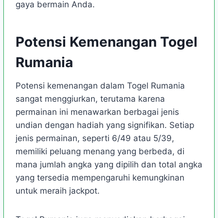
gaya bermain Anda.
Potensi Kemenangan Togel
Rumania
Potensi kemenangan dalam Togel Rumania
sangat menggiurkan, terutama karena
permainan ini menawarkan berbagai jenis
undian dengan hadiah yang signifikan. Setiap
jenis permainan, seperti 6/49 atau 5/39,
memiliki peluang menang yang berbeda, di
mana jumlah angka yang dipilih dan total angka
yang tersedia mempengaruhi kemungkinan
untuk meraih jackpot.