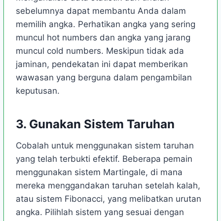
sebelumnya dapat membantu Anda dalam
memilih angka. Perhatikan angka yang sering
muncul hot numbers dan angka yang jarang
muncul cold numbers. Meskipun tidak ada
jaminan, pendekatan ini dapat memberikan
wawasan yang berguna dalam pengambilan
keputusan.
3. Gunakan Sistem Taruhan
Cobalah untuk menggunakan sistem taruhan
yang telah terbukti efektif. Beberapa pemain
menggunakan sistem Martingale, di mana
mereka menggandakan taruhan setelah kalah,
atau sistem Fibonacci, yang melibatkan urutan
angka. Pilihlah sistem yang sesuai dengan