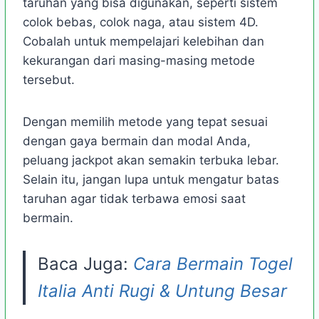
taruhan yang bisa digunakan, seperti sistem
colok bebas, colok naga, atau sistem 4D.
Cobalah untuk mempelajari kelebihan dan
kekurangan dari masing-masing metode
tersebut.
Dengan memilih metode yang tepat sesuai
dengan gaya bermain dan modal Anda,
peluang jackpot akan semakin terbuka lebar.
Selain itu, jangan lupa untuk mengatur batas
taruhan agar tidak terbawa emosi saat
bermain.
Baca Juga:
Cara Bermain Togel
Italia Anti Rugi & Untung Besar