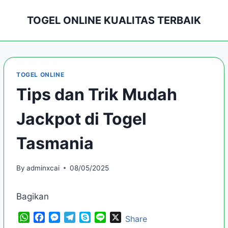
Skip
TOGEL ONLINE KUALITAS TERBAIK
to
content
TOGEL ONLINE
Tips dan Trik Mudah
Jackpot di Togel
Tasmania
By
adminxcai
08/05/2025
Bagikan
W
F
M
T
S
L
X
Share