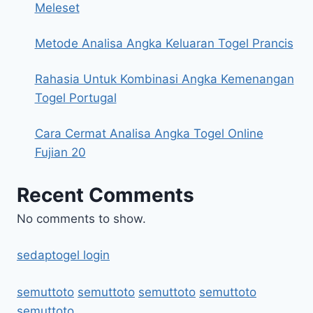
Meleset
Metode Analisa Angka Keluaran Togel Prancis
Rahasia Untuk Kombinasi Angka Kemenangan
Togel Portugal
Cara Cermat Analisa Angka Togel Online
Fujian 20
Recent Comments
No comments to show.
sedaptogel login
semuttoto
semuttoto
semuttoto
semuttoto
semuttoto