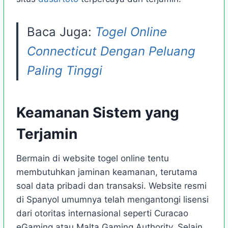
Baca Juga:
Togel Online
Connecticut Dengan Peluang
Paling Tinggi
Keamanan Sistem yang
Terjamin
Bermain di website togel online tentu
membutuhkan jaminan keamanan, terutama
soal data pribadi dan transaksi. Website resmi
di Spanyol umumnya telah mengantongi lisensi
dari otoritas internasional seperti Curacao
eGaming atau Malta Gaming Authority. Selain