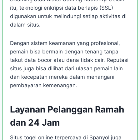
itu, teknologi enkripsi data berlapis (SSL)
digunakan untuk melindungi setiap aktivitas di
dalam situs.
Dengan sistem keamanan yang profesional,
pemain bisa bermain dengan tenang tanpa
takut data bocor atau dana tidak cair. Reputasi
situs juga bisa dilihat dari ulasan pemain lain
dan kecepatan mereka dalam menangani
pembayaran kemenangan.
Layanan Pelanggan Ramah
dan 24 Jam
Situs togel online terpercaya di Spanyol juga