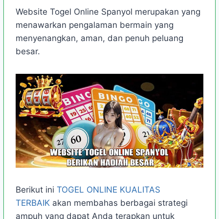
h
a
e
e
k
i
a
c
s
l
y
n
Website Togel Online Spanyol merupakan yang
t
e
s
e
p
e
menawarkan pengalaman bermain yang
s
b
e
g
e
menyenangkan, aman, dan penuh peluang
A
o
n
r
besar.
p
o
g
a
p
k
e
m
r
Berikut ini
TOGEL ONLINE KUALITAS
TERBAIK
akan membahas berbagai strategi
ampuh yang dapat Anda terapkan untuk