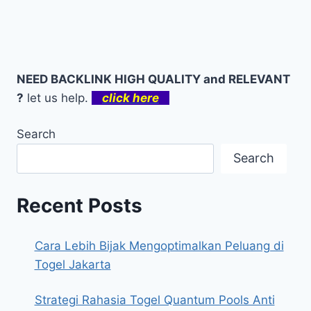
NEED BACKLINK HIGH QUALITY and RELEVANT
?
let us help.
click here
Search
Search
Recent Posts
Cara Lebih Bijak Mengoptimalkan Peluang di
Togel Jakarta
Strategi Rahasia Togel Quantum Pools Anti