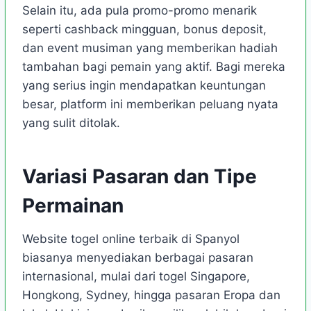
Selain itu, ada pula promo-promo menarik
seperti cashback mingguan, bonus deposit,
dan event musiman yang memberikan hadiah
tambahan bagi pemain yang aktif. Bagi mereka
yang serius ingin mendapatkan keuntungan
besar, platform ini memberikan peluang nyata
yang sulit ditolak.
Variasi Pasaran dan Tipe
Permainan
Website togel online terbaik di Spanyol
biasanya menyediakan berbagai pasaran
internasional, mulai dari togel Singapore,
Hongkong, Sydney, hingga pasaran Eropa dan