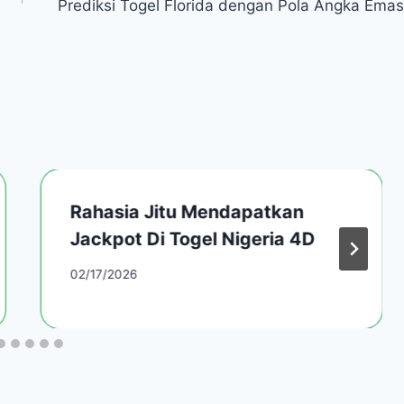
Prediksi Togel Florida dengan Pola Angka Emas
Rahasia Jitu Mendapatkan
Jackpot Di Togel Nigeria 4D
02/17/2026