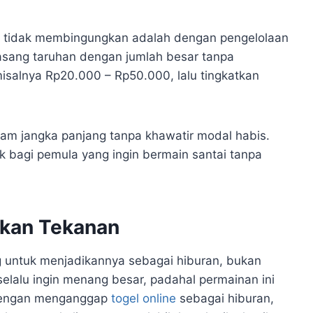
ia tidak membingungkan adalah dengan pengelolaan
sang taruhan dengan jumlah besar tanpa
isalnya Rp20.000 – Rp50.000, lalu tingkatkan
lam jangka panjang tanpa khawatir modal habis.
cok bagi pemula yang ingin bermain santai tanpa
ukan Tekanan
ing untuk menjadikannya sebagai hiburan, bukan
elalu ingin menang besar, padahal permainan ini
 Dengan menganggap
togel online
sebagai hiburan,