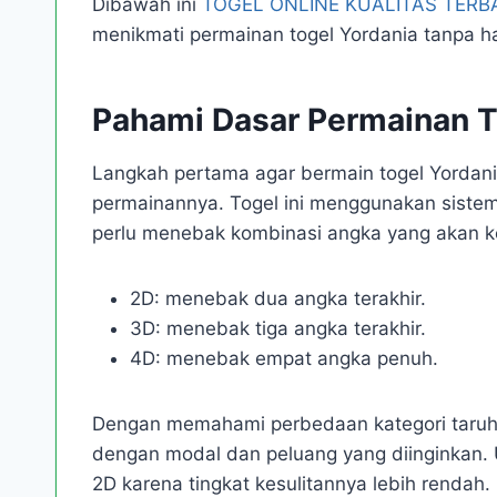
Dibawah ini
TOGEL ONLINE KUALITAS TERB
menikmati permainan togel Yordania tanpa ha
Pahami Dasar Permainan T
Langkah pertama agar bermain togel Yordani
permainannya. Togel ini menggunakan siste
perlu menebak kombinasi angka yang akan ke
2D: menebak dua angka terakhir.
3D: menebak tiga angka terakhir.
4D: menebak empat angka penuh.
Dengan memahami perbedaan kategori taruhan
dengan modal dan peluang yang diinginkan. 
2D karena tingkat kesulitannya lebih rendah.