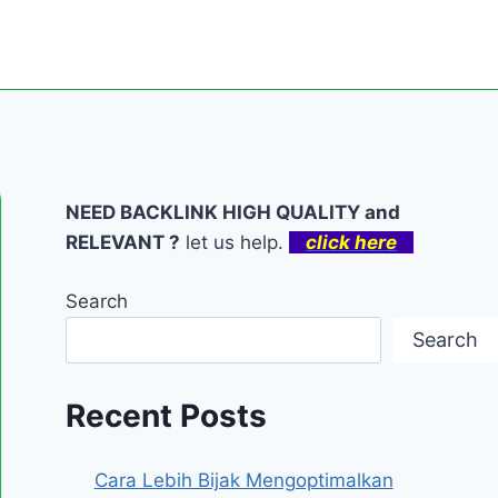
NEED BACKLINK HIGH QUALITY and
RELEVANT ?
let us help.
click here
Search
Search
Recent Posts
Cara Lebih Bijak Mengoptimalkan