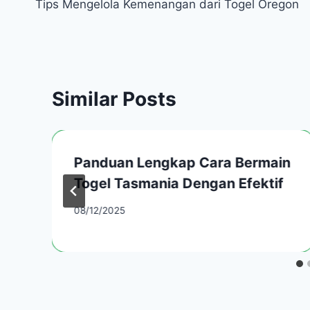
Tips Mengelola Kemenangan dari Togel Oregon
navigation
Similar Posts
Panduan Lengkap Cara Bermain
Togel Tasmania Dengan Efektif
08/12/2025