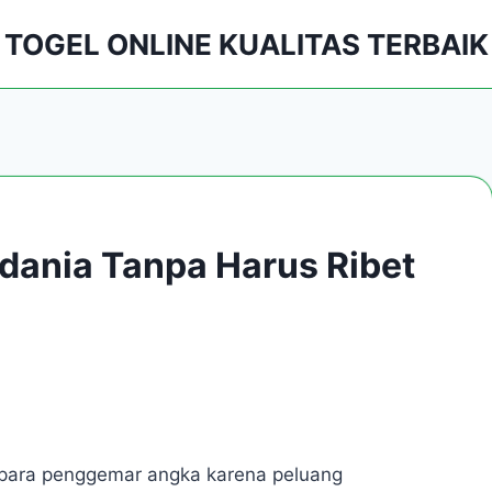
TOGEL ONLINE KUALITAS TERBAIK
dania Tanpa Harus Ribet
i para penggemar angka karena peluang