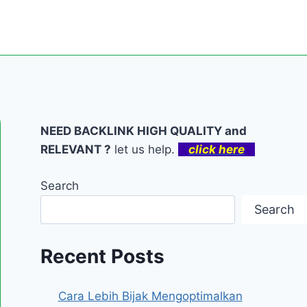
NEED BACKLINK HIGH QUALITY and
RELEVANT ?
let us help.
click here
Search
Search
Recent Posts
Cara Lebih Bijak Mengoptimalkan