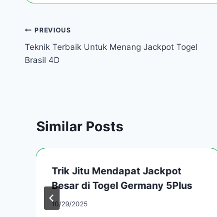
Post
PREVIOUS
Teknik Terbaik Untuk Menang Jackpot Togel
navigation
Brasil 4D
Similar Posts
Trik Jitu Mendapat Jackpot
Besar di Togel Germany 5Plus
10/29/2025