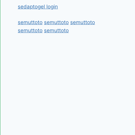
sedaptogel login
semuttoto
semuttoto
semuttoto
semuttoto
semuttoto