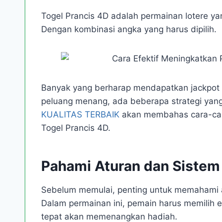
h
a
e
e
k
i
a
c
s
l
y
n
Togel Prancis 4D adalah permainan lotere ya
t
e
s
e
p
e
Dengan kombinasi angka yang harus dipilih.
s
b
e
g
e
A
o
n
r
p
o
g
a
p
k
e
m
r
Banyak yang berharap mendapatkan jackpot
peluang menang, ada beberapa strategi yang
KUALITAS TERBAIK
akan membahas cara-cara
Togel Prancis 4D.
Pahami Aturan dan Sistem
Sebelum memulai, penting untuk memahami a
Dalam permainan ini, pemain harus memilih 
tepat akan memenangkan hadiah.