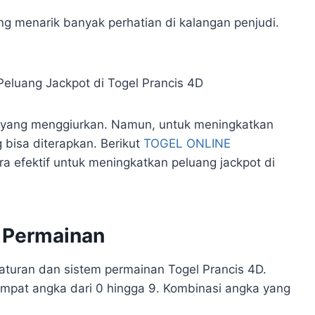
ng menarik banyak perhatian di kalangan penjudi.
 yang menggiurkan. Namun, untuk meningkatkan
 bisa diterapkan. Berikut
TOGEL ONLINE
 efektif untuk meningkatkan peluang jackpot di
 Permainan
turan dan sistem permainan Togel Prancis 4D.
empat angka dari 0 hingga 9. Kombinasi angka yang