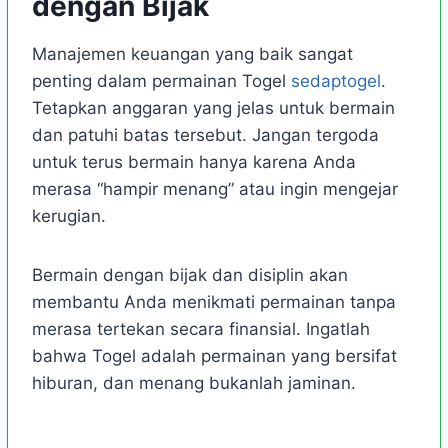
dengan Bijak
Manajemen keuangan yang baik sangat
penting dalam permainan Togel
sedaptogel
.
Tetapkan anggaran yang jelas untuk bermain
dan patuhi batas tersebut. Jangan tergoda
untuk terus bermain hanya karena Anda
merasa “hampir menang” atau ingin mengejar
kerugian.
Bermain dengan bijak dan disiplin akan
membantu Anda menikmati permainan tanpa
merasa tertekan secara finansial. Ingatlah
bahwa Togel adalah permainan yang bersifat
hiburan, dan menang bukanlah jaminan.