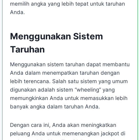
memilih angka yang lebih tepat untuk taruhan
Anda.
Menggunakan Sistem
Taruhan
Menggunakan sistem taruhan dapat membantu
Anda dalam menempatkan taruhan dengan
lebih terencana. Salah satu sistem yang umum
digunakan adalah sistem “wheeling” yang
memungkinkan Anda untuk memasukkan lebih
banyak angka dalam taruhan Anda.
Dengan cara ini, Anda akan meningkatkan
peluang Anda untuk memenangkan jackpot di