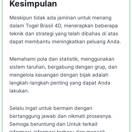
Kesimpulan
Meskipun tidak ada jaminan untuk menang
dalam Togel Brasil 4D, menerapkan beberapa
teknik dan strategi yang telah dibahas di atas
dapat membantu meningkatkan peluang Anda.
Memahami pola dan statistik, menggunakan
sistem taruhan, bergabung dengan grup, dan
mengelola keuangan dengan bijak adalah
langkah-langkah penting yang dapat Anda
lakukan.
Selalu ingat untuk bermain dengan
bertanggung jawab dan nikmati prosesnya.
Semoga beruntung dan Untuk terkait