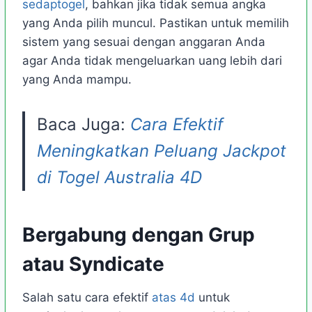
sedaptogel
, bahkan jika tidak semua angka
yang Anda pilih muncul. Pastikan untuk memilih
sistem yang sesuai dengan anggaran Anda
agar Anda tidak mengeluarkan uang lebih dari
yang Anda mampu.
Baca Juga:
Cara Efektif
Meningkatkan Peluang Jackpot
di Togel Australia 4D
Bergabung dengan Grup
atau Syndicate
Salah satu cara efektif
atas 4d
untuk