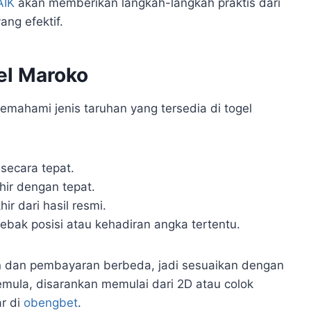
AIK
akan memberikan langkah-langkah praktis dari
ng efektif.
el Maroko
ahami jenis taruhan yang tersedia di togel
secara tepat.
hir dengan tepat.
r dari hasil resmi.
ebak posisi atau kehadiran angka tertentu.
itan dan pembayaran berbeda, jadi sesuaikan dengan
mula, disarankan memulai dari 2D atau colok
r di
obengbet
.