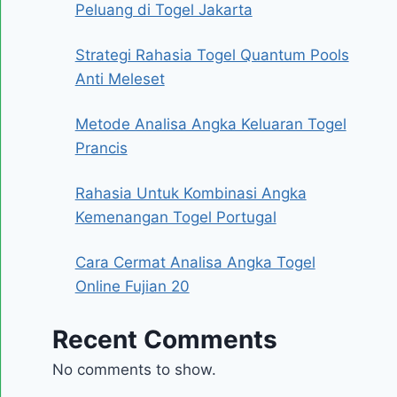
Peluang di Togel Jakarta
Strategi Rahasia Togel Quantum Pools
Anti Meleset
Metode Analisa Angka Keluaran Togel
Prancis
Rahasia Untuk Kombinasi Angka
Kemenangan Togel Portugal
Cara Cermat Analisa Angka Togel
Online Fujian 20
Recent Comments
No comments to show.