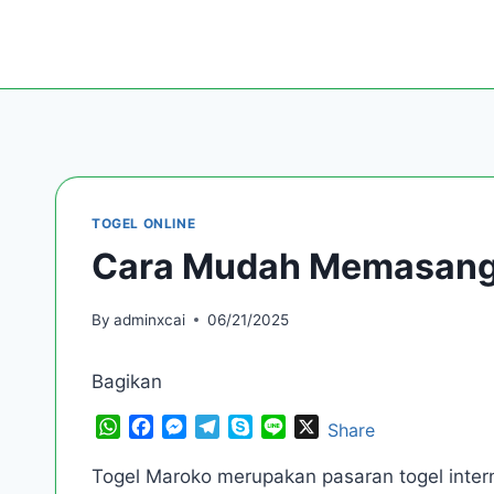
Skip
to
content
TOGEL ONLINE
Cara Mudah Memasang
By
adminxcai
06/21/2025
Bagikan
W
F
M
T
S
L
X
Share
h
a
e
e
k
i
a
c
s
l
y
n
Togel Maroko merupakan pasaran togel intern