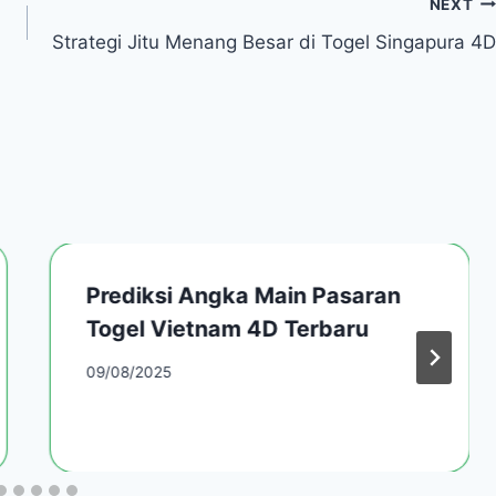
NEXT
Strategi Jitu Menang Besar di Togel Singapura 4D
Prediksi Angka Main Pasaran
Togel Vietnam 4D Terbaru
09/08/2025