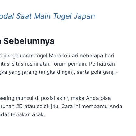
odal Saat Main Togel Japan
n Sebelumnya
a pengeluaran togel Maroko dari beberapa hari
situs-situs resmi atau forum pemain. Perhatikan
a yang jarang (angka dingin), serta pola ganjil-
ering muncul di posisi akhir, maka Anda bisa
uhan 2D atau colok jitu. Cara ini membantu Anda
adar tebakan acak.