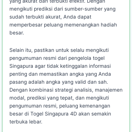
yang akurat dan terbukti efektif. Dengan
mengikuti prediksi dari sumber-sumber yang
sudah terbukti akurat, Anda dapat
memperbesar peluang memenangkan hadiah
besar.
Selain itu, pastikan untuk selalu mengikuti
pengumuman resmi dari pengelola togel
Singapura agar tidak ketinggalan informasi
penting dan memastikan angka yang Anda
pasang adalah angka yang valid dan sah.
Dengan kombinasi strategi analisis, manajemen
modal, prediksi yang tepat, dan mengikuti
pengumuman resmi, peluang kemenangan
besar di Togel Singapura 4D akan semakin
terbuka lebar.