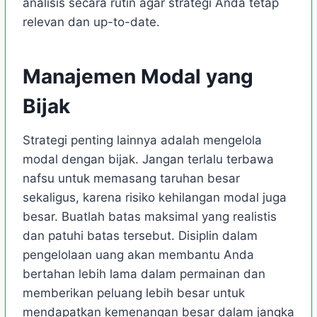
analisis secara rutin agar strategi Anda tetap
relevan dan up-to-date.
Manajemen Modal yang
Bijak
Strategi penting lainnya adalah mengelola
modal dengan bijak. Jangan terlalu terbawa
nafsu untuk memasang taruhan besar
sekaligus, karena risiko kehilangan modal juga
besar. Buatlah batas maksimal yang realistis
dan patuhi batas tersebut. Disiplin dalam
pengelolaan uang akan membantu Anda
bertahan lebih lama dalam permainan dan
memberikan peluang lebih besar untuk
mendapatkan kemenangan besar dalam jangka