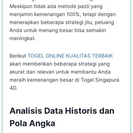
Meskipun tidak ada metode pasti yang
menjamin kemenangan 100%, tetapi dengan
menerapkan beberapa strategi jitu, peluang
Anda untuk menang besar bisa semakin
meningkat.
Berikut
TOGEL ONLINE KUALITAS TERBAIK
akan memberikan beberapa strategi yang
akurat dan relevan untuk membantu Anda
meraih kemenangan besar di Togel Singapura
4D.
Analisis Data Historis dan
Pola Angka