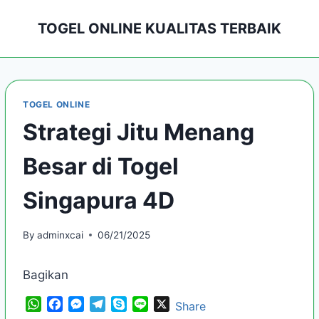
Skip
TOGEL ONLINE KUALITAS TERBAIK
to
content
TOGEL ONLINE
Strategi Jitu Menang
Besar di Togel
Singapura 4D
By
adminxcai
06/21/2025
Bagikan
W
F
M
T
S
L
X
Share