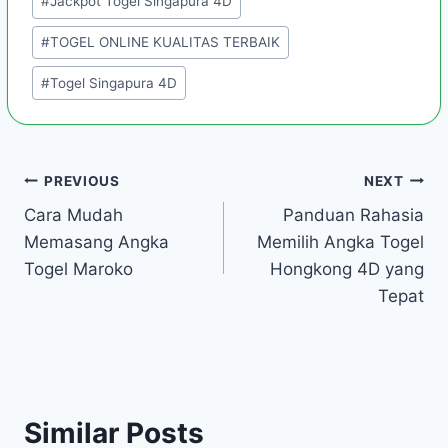
#
Jackpot Togel Singapura 4D
#
TOGEL ONLINE KUALITAS TERBAIK
#
Togel Singapura 4D
Post
PREVIOUS
NEXT
Cara Mudah
Panduan Rahasia
navigation
Memasang Angka
Memilih Angka Togel
Togel Maroko
Hongkong 4D yang
Tepat
Similar Posts