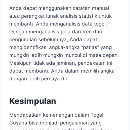
Anda dapat menggunakan catatan manual
atau perangkat lunak analisis statistik untuk
membantu Anda menganalisis data togel.
Dengan menganalisis pola dan tren dari
pengundian sebelumnya, Anda dapat
mengidentifikasi angka-angka “panas” yang
mungkin lebih mungkin muncul di masa depan.
Meskipun tidak ada jaminan, pendekatan ini
dapat membantu Anda dalam memilih angka
dengan lebih percaya diri.
Kesimpulan
Mendapatkan kemenangan dalam Togel
Guyana bisa menjadi pengalaman yang