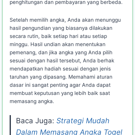
penghitungan dan pembayaran yang berbeda.
Setelah memilih angka, Anda akan menunggu
hasil pengundian yang biasanya dilakukan
secara rutin, baik setiap hari atau setiap
minggu. Hasil undian akan menentukan
pemenang, dan jika angka yang Anda pilih
sesuai dengan hasil tersebut, Anda berhak
mendapatkan hadiah sesuai dengan jenis
taruhan yang dipasang. Memahami aturan
dasar ini sangat penting agar Anda dapat
membuat keputusan yang lebih baik saat
memasang angka.
Baca Juga:
Strategi Mudah
Dalam Memasang Angka Togel