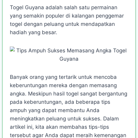
h
a
e
e
k
i
a
c
s
l
y
n
Togel Guyana adalah salah satu permainan
t
e
s
e
p
e
yang semakin populer di kalangan penggemar
s
b
e
g
e
togel dengan peluang untuk mendapatkan
A
o
n
r
hadiah yang besar.
p
o
g
a
p
k
e
m
r
Banyak orang yang tertarik untuk mencoba
keberuntungan mereka dengan memasang
angka. Meskipun hasil togel sangat bergantung
pada keberuntungan, ada beberapa tips
ampuh yang dapat membantu Anda
meningkatkan peluang untuk sukses. Dalam
artikel ini, kita akan membahas tips-tips
tersebut agar Anda dapat meraih kemenangan