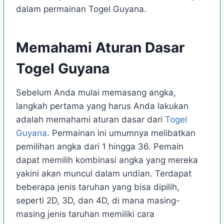
dalam permainan Togel Guyana.
Memahami Aturan Dasar
Togel Guyana
Sebelum Anda mulai memasang angka,
langkah pertama yang harus Anda lakukan
adalah memahami aturan dasar dari
Togel
Guyana
. Permainan ini umumnya melibatkan
pemilihan angka dari 1 hingga 36. Pemain
dapat memilih kombinasi angka yang mereka
yakini akan muncul dalam undian. Terdapat
beberapa jenis taruhan yang bisa dipilih,
seperti 2D, 3D, dan 4D, di mana masing-
masing jenis taruhan memiliki cara