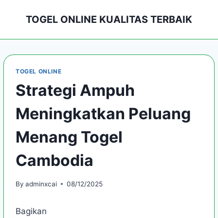
Skip
TOGEL ONLINE KUALITAS TERBAIK
to
content
TOGEL ONLINE
Strategi Ampuh
Meningkatkan Peluang
Menang Togel
Cambodia
By
adminxcai
08/12/2025
Bagikan