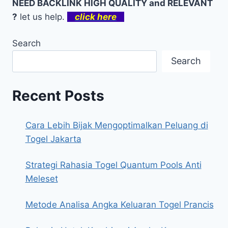
NEED BACKLINK HIGH QUALITY and RELEVANT
?
let us help.
click here
Search
Search
Recent Posts
Cara Lebih Bijak Mengoptimalkan Peluang di
Togel Jakarta
Strategi Rahasia Togel Quantum Pools Anti
Meleset
Metode Analisa Angka Keluaran Togel Prancis