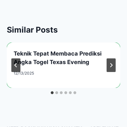
Similar Posts
Teknik Tepat Membaca Prediksi
Angka Togel Texas Evening
12/13/2025