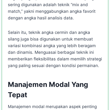
sering digunakan adalah teknik “mix and
match,” yakni menggabungkan angka favorit
dengan angka hasil analisis data.
Selain itu, teknik angka cermin dan angka
silang juga bisa digunakan untuk membuat
variasi kombinasi angka yang lebih beragam
dan dinamis. Menguasai berbagai teknik ini
memberikan fleksibilitas dalam memilih strategi
yang paling sesuai dengan kondisi permainan.
Manajemen Modal Yang
Tepat
Manajemen modal merupakan aspek penting