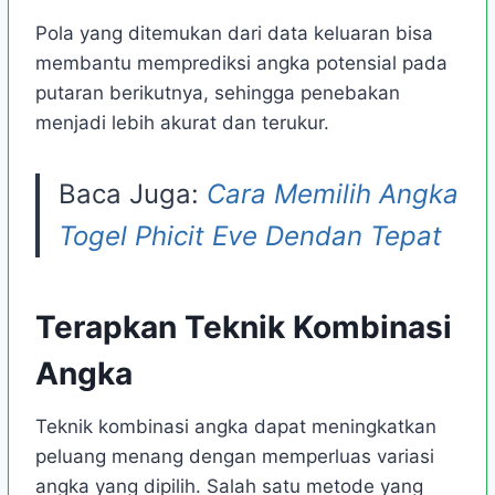
Pola yang ditemukan dari data keluaran bisa
membantu memprediksi angka potensial pada
putaran berikutnya, sehingga penebakan
menjadi lebih akurat dan terukur.
Baca Juga:
Cara Memilih Angka
Togel Phicit Eve Dendan Tepat
Terapkan Teknik Kombinasi
Angka
Teknik kombinasi angka dapat meningkatkan
peluang menang dengan memperluas variasi
angka yang dipilih. Salah satu metode yang