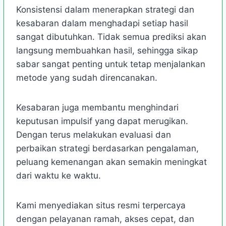
Konsistensi dalam menerapkan strategi dan
kesabaran dalam menghadapi setiap hasil
sangat dibutuhkan. Tidak semua prediksi akan
langsung membuahkan hasil, sehingga sikap
sabar sangat penting untuk tetap menjalankan
metode yang sudah direncanakan.
Kesabaran juga membantu menghindari
keputusan impulsif yang dapat merugikan.
Dengan terus melakukan evaluasi dan
perbaikan strategi berdasarkan pengalaman,
peluang kemenangan akan semakin meningkat
dari waktu ke waktu.
Kami menyediakan situs resmi terpercaya
dengan pelayanan ramah, akses cepat, dan