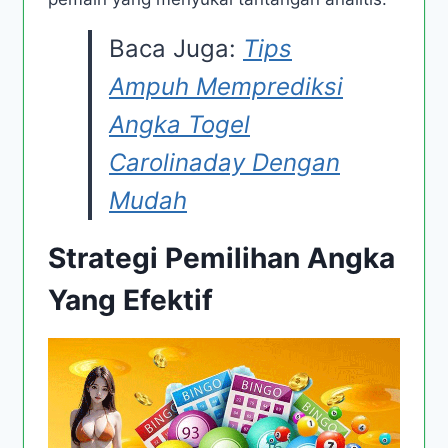
Baca Juga:
Tips
Ampuh Memprediksi
Angka Togel
Carolinaday Dengan
Mudah
Strategi Pemilihan Angka
Yang Efektif