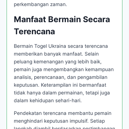
perkembangan zaman.
Manfaat Bermain Secara
Terencana
Bermain Togel Ukraina secara terencana
memberikan banyak manfaat. Selain
peluang kemenangan yang lebih baik,
pemain juga mengembangkan kemampuan
analisis, perencanaan, dan pengambilan
keputusan. Keterampilan ini bermanfaat
tidak hanya dalam permainan, tetapi juga
dalam kehidupan sehari-hari.
Pendekatan terencana membantu pemain
menghindari keputusan impulsif. Setiap
langkah diambil berdasarkan pertimbangan