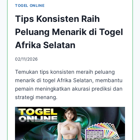
TOGEL ONLINE
Tips Konsisten Raih
Peluang Menarik di Togel
Afrika Selatan
02/11/2026
Temukan tips konsisten meraih peluang
menarik di togel Afrika Selatan, membantu
pemain meningkatkan akurasi prediksi dan
strategi menang.