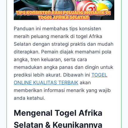
Panduan ini membahas tips konsisten
meraih peluang menarik di togel Afrika
Selatan dengan strategi praktis dan mudah
diterapkan. Pemain diajak memahami pola
angka, tren keluaran, serta cara
memadukan angka panas dan dingin untuk
prediksi lebih akurat. Dibawah ini
TOGEL
ONLINE KUALITAS TERBAIK
akan
memberikan informasi menarik yang wajib
anda ketahui.
Mengenal Togel Afrika
Selatan & Keunikannya