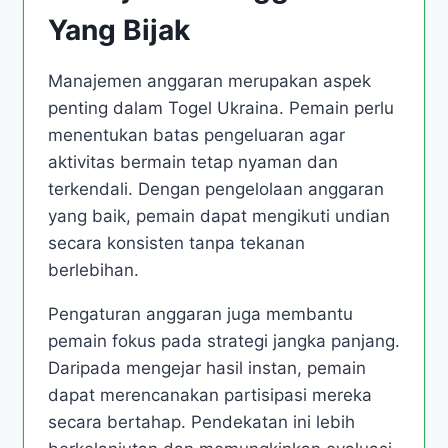
Yang Bijak
Manajemen anggaran merupakan aspek
penting dalam Togel Ukraina. Pemain perlu
menentukan batas pengeluaran agar
aktivitas bermain tetap nyaman dan
terkendali. Dengan pengelolaan anggaran
yang baik, pemain dapat mengikuti undian
secara konsisten tanpa tekanan
berlebihan.
Pengaturan anggaran juga membantu
pemain fokus pada strategi jangka panjang.
Daripada mengejar hasil instan, pemain
dapat merencanakan partisipasi mereka
secara bertahap. Pendekatan ini lebih