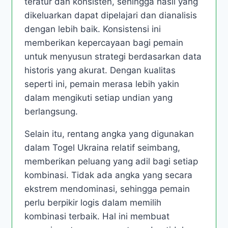
teratur dan konsisten, sehingga hasil yang
dikeluarkan dapat dipelajari dan dianalisis
dengan lebih baik. Konsistensi ini
memberikan kepercayaan bagi pemain
untuk menyusun strategi berdasarkan data
historis yang akurat. Dengan kualitas
seperti ini, pemain merasa lebih yakin
dalam mengikuti setiap undian yang
berlangsung.
Selain itu, rentang angka yang digunakan
dalam Togel Ukraina relatif seimbang,
memberikan peluang yang adil bagi setiap
kombinasi. Tidak ada angka yang secara
ekstrem mendominasi, sehingga pemain
perlu berpikir logis dalam memilih
kombinasi terbaik. Hal ini membuat