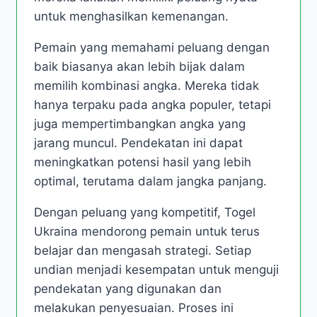
untuk menghasilkan kemenangan.
Pemain yang memahami peluang dengan
baik biasanya akan lebih bijak dalam
memilih kombinasi angka. Mereka tidak
hanya terpaku pada angka populer, tetapi
juga mempertimbangkan angka yang
jarang muncul. Pendekatan ini dapat
meningkatkan potensi hasil yang lebih
optimal, terutama dalam jangka panjang.
Dengan peluang yang kompetitif, Togel
Ukraina mendorong pemain untuk terus
belajar dan mengasah strategi. Setiap
undian menjadi kesempatan untuk menguji
pendekatan yang digunakan dan
melakukan penyesuaian. Proses ini