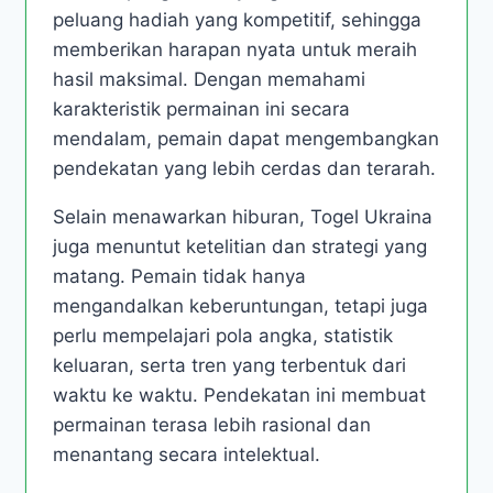
peluang hadiah yang kompetitif, sehingga
memberikan harapan nyata untuk meraih
hasil maksimal. Dengan memahami
karakteristik permainan ini secara
mendalam, pemain dapat mengembangkan
pendekatan yang lebih cerdas dan terarah.
Selain menawarkan hiburan, Togel Ukraina
juga menuntut ketelitian dan strategi yang
matang. Pemain tidak hanya
mengandalkan keberuntungan, tetapi juga
perlu mempelajari pola angka, statistik
keluaran, serta tren yang terbentuk dari
waktu ke waktu. Pendekatan ini membuat
permainan terasa lebih rasional dan
menantang secara intelektual.