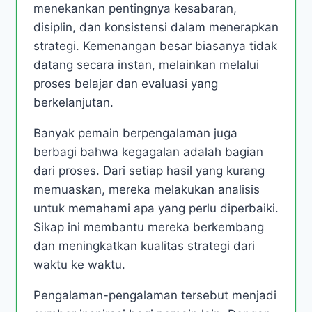
menekankan pentingnya kesabaran,
disiplin, dan konsistensi dalam menerapkan
strategi. Kemenangan besar biasanya tidak
datang secara instan, melainkan melalui
proses belajar dan evaluasi yang
berkelanjutan.
Banyak pemain berpengalaman juga
berbagi bahwa kegagalan adalah bagian
dari proses. Dari setiap hasil yang kurang
memuaskan, mereka melakukan analisis
untuk memahami apa yang perlu diperbaiki.
Sikap ini membantu mereka berkembang
dan meningkatkan kualitas strategi dari
waktu ke waktu.
Pengalaman-pengalaman tersebut menjadi