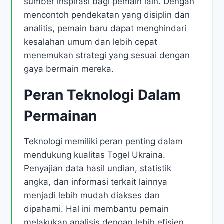
sumber inspirasi bagi pemain lain. Dengan
mencontoh pendekatan yang disiplin dan
analitis, pemain baru dapat menghindari
kesalahan umum dan lebih cepat
menemukan strategi yang sesuai dengan
gaya bermain mereka.
Peran Teknologi Dalam
Permainan
Teknologi memiliki peran penting dalam
mendukung kualitas Togel Ukraina.
Penyajian data hasil undian, statistik
angka, dan informasi terkait lainnya
menjadi lebih mudah diakses dan
dipahami. Hal ini membantu pemain
melakukan analisis dengan lebih efisien