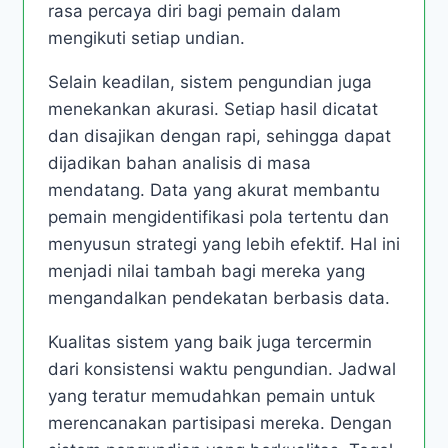
rasa percaya diri bagi pemain dalam
mengikuti setiap undian.
Selain keadilan, sistem pengundian juga
menekankan akurasi. Setiap hasil dicatat
dan disajikan dengan rapi, sehingga dapat
dijadikan bahan analisis di masa
mendatang. Data yang akurat membantu
pemain mengidentifikasi pola tertentu dan
menyusun strategi yang lebih efektif. Hal ini
menjadi nilai tambah bagi mereka yang
mengandalkan pendekatan berbasis data.
Kualitas sistem yang baik juga tercermin
dari konsistensi waktu pengundian. Jadwal
yang teratur memudahkan pemain untuk
merencanakan partisipasi mereka. Dengan