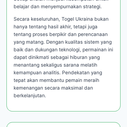
belajar dan menyempurnakan strategi.
Secara keseluruhan, Togel Ukraina bukan
hanya tentang hasil akhir, tetapi juga
tentang proses berpikir dan perencanaan
yang matang. Dengan kualitas sistem yang
baik dan dukungan teknologi, permainan ini
dapat dinikmati sebagai hiburan yang
menantang sekaligus sarana melatih
kemampuan analitis. Pendekatan yang
tepat akan membantu pemain meraih
kemenangan secara maksimal dan
berkelanjutan.