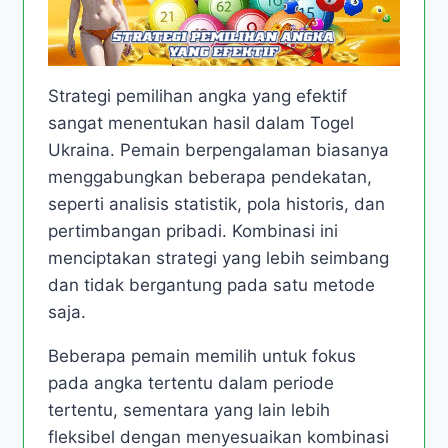
Strategi pemilihan angka yang efektif
sangat menentukan hasil dalam Togel
Ukraina. Pemain berpengalaman biasanya
menggabungkan beberapa pendekatan,
seperti analisis statistik, pola historis, dan
pertimbangan pribadi. Kombinasi ini
menciptakan strategi yang lebih seimbang
dan tidak bergantung pada satu metode
saja.
Beberapa pemain memilih untuk fokus
pada angka tertentu dalam periode
tertentu, sementara yang lain lebih
fleksibel dengan menyesuaikan kombinasi