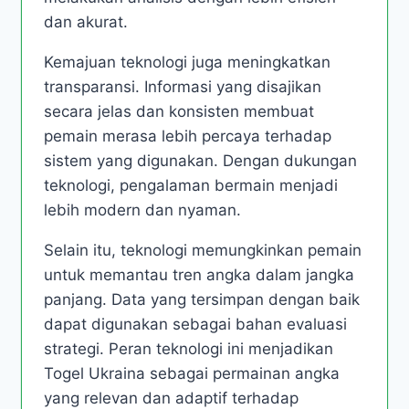
dan akurat.
Kemajuan teknologi juga meningkatkan
transparansi. Informasi yang disajikan
secara jelas dan konsisten membuat
pemain merasa lebih percaya terhadap
sistem yang digunakan. Dengan dukungan
teknologi, pengalaman bermain menjadi
lebih modern dan nyaman.
Selain itu, teknologi memungkinkan pemain
untuk memantau tren angka dalam jangka
panjang. Data yang tersimpan dengan baik
dapat digunakan sebagai bahan evaluasi
strategi. Peran teknologi ini menjadikan
Togel Ukraina sebagai permainan angka
yang relevan dan adaptif terhadap