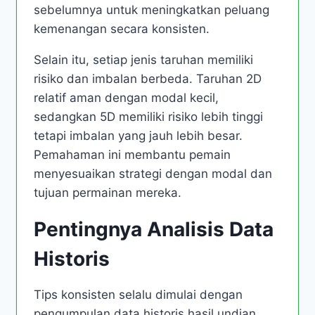
sebelumnya untuk meningkatkan peluang
kemenangan secara konsisten.
Selain itu, setiap jenis taruhan memiliki
risiko dan imbalan berbeda. Taruhan 2D
relatif aman dengan modal kecil,
sedangkan 5D memiliki risiko lebih tinggi
tetapi imbalan yang jauh lebih besar.
Pemahaman ini membantu pemain
menyesuaikan strategi dengan modal dan
tujuan permainan mereka.
Pentingnya Analisis Data
Historis
Tips konsisten selalu dimulai dengan
pengumpulan data historis hasil undian.