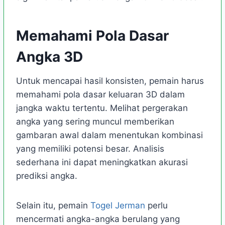
Memahami Pola Dasar
Angka 3D
Untuk mencapai hasil konsisten, pemain harus
memahami pola dasar keluaran 3D dalam
jangka waktu tertentu. Melihat pergerakan
angka yang sering muncul memberikan
gambaran awal dalam menentukan kombinasi
yang memiliki potensi besar. Analisis
sederhana ini dapat meningkatkan akurasi
prediksi angka.
Selain itu, pemain
Togel Jerman
perlu
mencermati angka-angka berulang yang