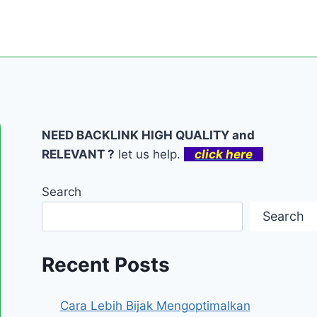
NEED BACKLINK HIGH QUALITY and
RELEVANT ?
let us help.
click here
Search
Search
Recent Posts
Cara Lebih Bijak Mengoptimalkan