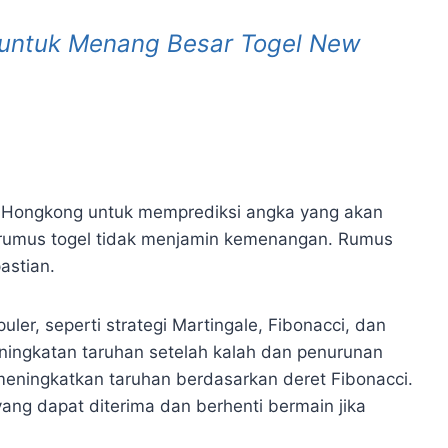
u untuk Menang Besar Togel New
Hongkong untuk memprediksi angka yang akan
a rumus togel tidak menjamin kemenangan. Rumus
astian.
ler, seperti strategi Martingale, Fibonacci, dan
eningkatan taruhan setelah kalah dan penurunan
meningkatkan taruhan berdasarkan deret Fibonacci.
ang dapat diterima dan berhenti bermain jika