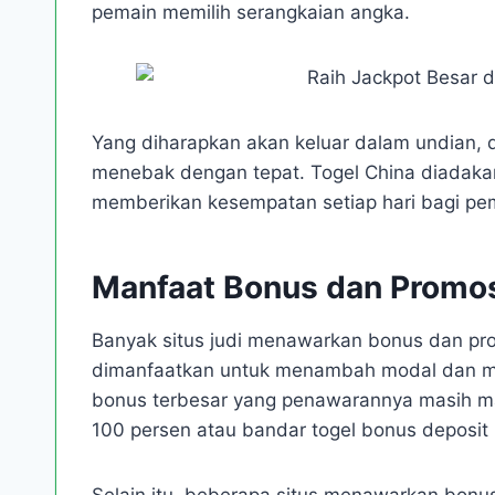
t
e
s
e
p
e
pemain memilih serangkaian angka.
s
b
e
g
e
A
o
n
r
p
o
g
a
p
k
e
m
r
Yang diharapkan akan keluar dalam undian, 
menebak dengan tepat. Togel China diadakan
memberikan kesempatan setiap hari bagi p
Manfaat Bonus dan Promo
Banyak situs judi menawarkan bonus dan pro
dimanfaatkan untuk menambah modal dan m
bonus terbesar yang penawarannya masih ma
100 persen atau bandar togel bonus deposit 