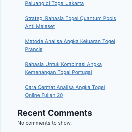
Peluang di Togel Jakarta
Strategi Rahasia Togel Quantum Pools
Anti Meleset
Metode Analisa Angka Keluaran Togel
Prancis
Rahasia Untuk Kombinasi Angka
Kemenangan Togel Portugal
Cara Cermat Analisa Angka Togel
Online Fujian 20
Recent Comments
No comments to show.