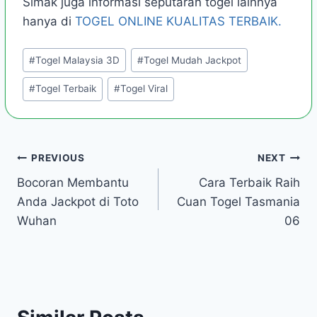
Simak juga informasi seputaran togel lainnya
hanya di
TOGEL ONLINE KUALITAS TERBAIK.
Post
#
Togel Malaysia 3D
#
Togel Mudah Jackpot
Tags:
#
Togel Terbaik
#
Togel Viral
Post
PREVIOUS
NEXT
Bocoran Membantu
Cara Terbaik Raih
navigation
Anda Jackpot di Toto
Cuan Togel Tasmania
Wuhan
06