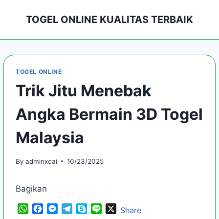
Skip
TOGEL ONLINE KUALITAS TERBAIK
to
content
TOGEL ONLINE
Trik Jitu Menebak
Angka Bermain 3D Togel
Malaysia
By
adminxcai
10/23/2025
Bagikan
W
F
M
T
S
L
X
Share