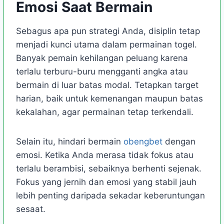
Emosi Saat Bermain
Sebagus apa pun strategi Anda, disiplin tetap
menjadi kunci utama dalam permainan togel.
Banyak pemain kehilangan peluang karena
terlalu terburu-buru mengganti angka atau
bermain di luar batas modal. Tetapkan target
harian, baik untuk kemenangan maupun batas
kekalahan, agar permainan tetap terkendali.
Selain itu, hindari bermain
obengbet
dengan
emosi. Ketika Anda merasa tidak fokus atau
terlalu berambisi, sebaiknya berhenti sejenak.
Fokus yang jernih dan emosi yang stabil jauh
lebih penting daripada sekadar keberuntungan
sesaat.