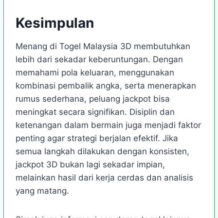
Kesimpulan
Menang di Togel Malaysia 3D membutuhkan
lebih dari sekadar keberuntungan. Dengan
memahami pola keluaran, menggunakan
kombinasi pembalik angka, serta menerapkan
rumus sederhana, peluang jackpot bisa
meningkat secara signifikan. Disiplin dan
ketenangan dalam bermain juga menjadi faktor
penting agar strategi berjalan efektif. Jika
semua langkah dilakukan dengan konsisten,
jackpot 3D bukan lagi sekadar impian,
melainkan hasil dari kerja cerdas dan analisis
yang matang.