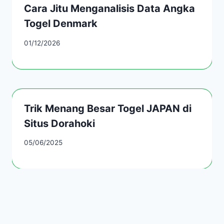
Cara Jitu Menganalisis Data Angka
Togel Denmark
01/12/2026
Trik Menang Besar Togel JAPAN di
Situs Dorahoki
05/06/2025