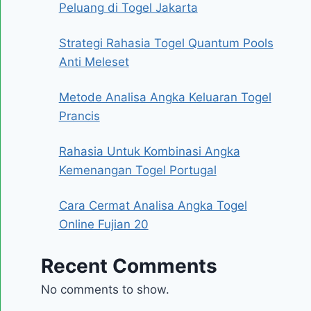
Peluang di Togel Jakarta
Strategi Rahasia Togel Quantum Pools
Anti Meleset
Metode Analisa Angka Keluaran Togel
Prancis
Rahasia Untuk Kombinasi Angka
Kemenangan Togel Portugal
Cara Cermat Analisa Angka Togel
Online Fujian 20
Recent Comments
No comments to show.