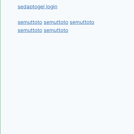
sedaptogel login
semuttoto
semuttoto
semuttoto
semuttoto
semuttoto