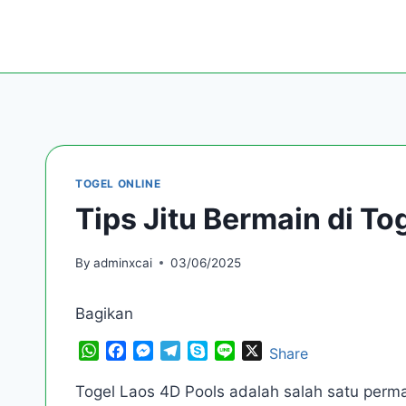
Skip
to
content
TOGEL ONLINE
Tips Jitu Bermain di To
By
adminxcai
03/06/2025
Bagikan
W
F
M
T
S
L
X
Share
h
a
e
e
k
i
a
c
s
l
y
n
Togel Laos 4D Pools adalah salah satu perma