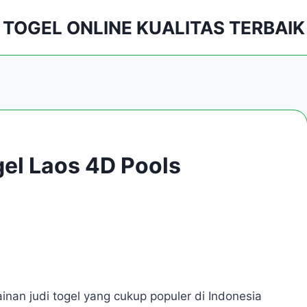
TOGEL ONLINE KUALITAS TERBAIK
gel Laos 4D Pools
inan judi togel yang cukup populer di Indonesia