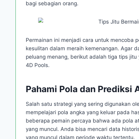
t
e
s
e
p
e
bagi sebagian orang.
s
b
e
g
e
A
o
n
r
p
o
g
a
p
k
e
m
r
Permainan ini menjadi cara untuk mencoba p
kesulitan dalam meraih kemenangan. Agar d
peluang menang, berikut adalah tiga tips jit
4D Pools.
Pahami Pola dan Prediksi 
Salah satu strategi yang sering digunakan o
mempelajari pola angka yang keluar pada hasi
beberapa pemain percaya bahwa ada pola a
yang muncul. Anda bisa mencari data histor
yang muncul dalam periode waktu tertentu.