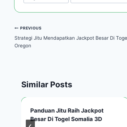
Post
PREVIOUS
Strategi Jitu Mendapatkan Jackpot Besar Di Toge
navigation
Oregon
Similar Posts
Panduan Jitu Raih Jackpot
Besar Di Togel Somalia 3D