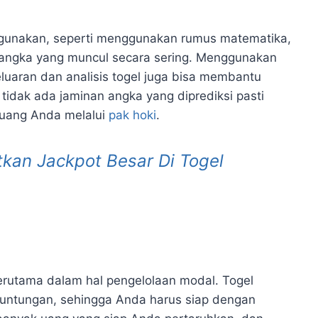
igunakan, seperti menggunakan rumus matematika,
a-angka yang muncul secara sering. Menggunakan
eluaran dan analisis togel juga bisa membantu
tidak ada jaminan angka yang diprediksi pasti
eluang Anda melalui
pak hoki
.
tkan Jackpot Besar Di Togel
terutama dalam hal pengelolaan modal. Togel
untungan, sehingga Anda harus siap dengan