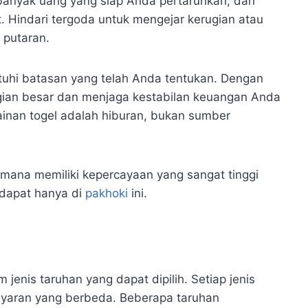
banyak uang yang siap Anda pertaruhkan, dan
t. Hindari tergoda untuk mengejar kerugian atau
putaran.
tuhi batasan yang telah Anda tentukan. Dengan
rugian besar dan menjaga kestabilan keuangan Anda
ainan togel adalah hiburan, bukan sumber
 mana memiliki kepercayaan yang sangat tinggi
dapat hanya di
pakhoki
ini.
jenis taruhan yang dapat dipilih. Setiap jenis
bayaran yang berbeda. Beberapa taruhan