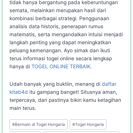
tidak hanya bergantung pada keberuntungan
semata, melainkan merupakan hasil dari
kombinasi berbagai strategi. Penggunaan
analisis data historis, penerapan rumus
matematis, serta mengandalkan intuisi menjadi
langkah penting yang dapat meningkatkan
peluang kemenangan. Ayo simak dan ikuti
terus informasi togel online secara lengkap
hanya di
TOGEL ONLINE TERBAIK
.
Udah banyak yang buktiin, menang di
daftar
kitab4d
itu gampang banget! Situsnya aman,
terpercaya, dan pastinya bikin kamu ketagihan
main terus.
Post
#
Bermain di Togel Hongaria
#
Togel Hongaria
Tags: