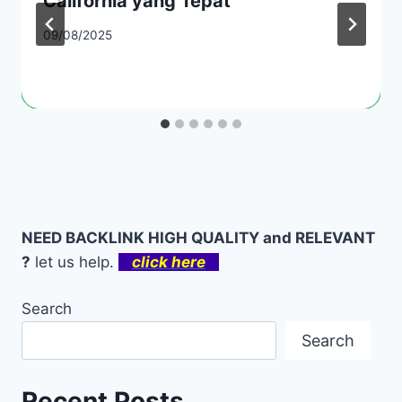
California yang Tepat
09/08/2025
NEED BACKLINK HIGH QUALITY and RELEVANT
?
let us help.
click here
Search
Search
Recent Posts