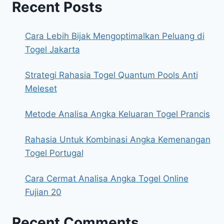
Recent Posts
Cara Lebih Bijak Mengoptimalkan Peluang di
Togel Jakarta
Strategi Rahasia Togel Quantum Pools Anti
Meleset
Metode Analisa Angka Keluaran Togel Prancis
Rahasia Untuk Kombinasi Angka Kemenangan
Togel Portugal
Cara Cermat Analisa Angka Togel Online
Fujian 20
Recent Comments