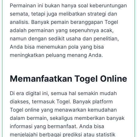
Permainan ini bukan hanya soal keberuntungan
semata, tetapi juga melibatkan strategi dan
analisis. Banyak pemain beranggapan Togel
adalah permainan yang sepenuhnya acak,
namun dengan sedikit usaha dan penelitian,
Anda bisa menemukan pola yang bisa
meningkatkan peluang menang Anda.
Memanfaatkan Togel Online
Di era digital ini, semua hal semakin mudah
diakses, termasuk Togel. Banyak platform
Togel online yang menawarkan kemudahan
dalam bermain, sekaligus memberikan banyak
informasi yang bermanfaat. Anda bisa
menjelajahi berbagai prediksi atau statistik