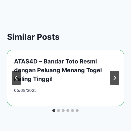
Similar Posts
ATAS4D – Bandar Toto Resmi
dengan Peluang Menang Togel
Paling Tinggi!
05/08/2025