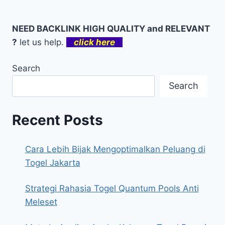
NEED BACKLINK HIGH QUALITY and RELEVANT
?
let us help.
click here
Search
Search
Recent Posts
Cara Lebih Bijak Mengoptimalkan Peluang di
Togel Jakarta
Strategi Rahasia Togel Quantum Pools Anti
Meleset