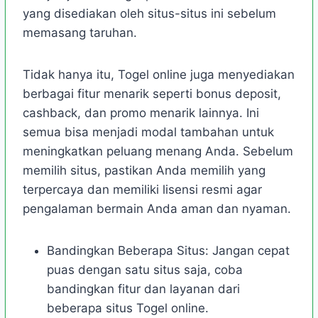
yang disediakan oleh situs-situs ini sebelum
memasang taruhan.
Tidak hanya itu, Togel online juga menyediakan
berbagai fitur menarik seperti bonus deposit,
cashback, dan promo menarik lainnya. Ini
semua bisa menjadi modal tambahan untuk
meningkatkan peluang menang Anda. Sebelum
memilih situs, pastikan Anda memilih yang
terpercaya dan memiliki lisensi resmi agar
pengalaman bermain Anda aman dan nyaman.
Bandingkan Beberapa Situs: Jangan cepat
puas dengan satu situs saja, coba
bandingkan fitur dan layanan dari
beberapa situs Togel online.