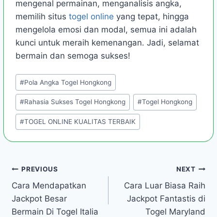
mengenal permainan, menganalisis angka,
memilih situs
togel online
yang tepat, hingga
mengelola emosi dan modal, semua ini adalah
kunci untuk meraih kemenangan. Jadi, selamat
bermain dan semoga sukses!
Post
#
Pola Angka Togel Hongkong
Tags:
#
Rahasia Sukses Togel Hongkong
#
Togel Hongkong
#
TOGEL ONLINE KUALITAS TERBAIK
Post
PREVIOUS
NEXT
Cara Mendapatkan
Cara Luar Biasa Raih
navigation
Jackpot Besar
Jackpot Fantastis di
Bermain Di Togel Italia
Togel Maryland