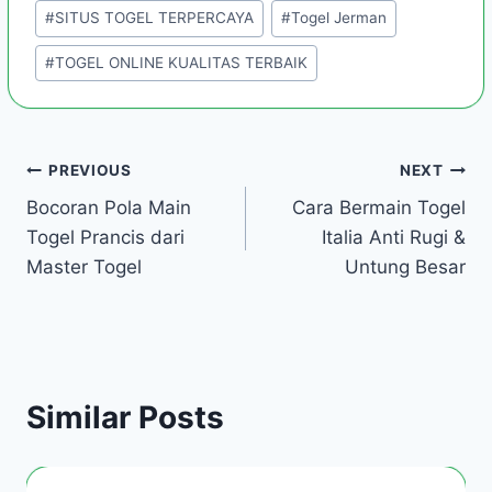
#
SITUS TOGEL TERPERCAYA
#
Togel Jerman
#
TOGEL ONLINE KUALITAS TERBAIK
Post
PREVIOUS
NEXT
Bocoran Pola Main
Cara Bermain Togel
navigation
Togel Prancis dari
Italia Anti Rugi &
Master Togel
Untung Besar
Similar Posts