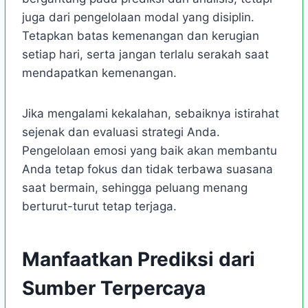
juga dari pengelolaan modal yang disiplin.
Tetapkan batas kemenangan dan kerugian
setiap hari, serta jangan terlalu serakah saat
mendapatkan kemenangan.
Jika mengalami kekalahan, sebaiknya istirahat
sejenak dan evaluasi strategi Anda.
Pengelolaan emosi yang baik akan membantu
Anda tetap fokus dan tidak terbawa suasana
saat bermain, sehingga peluang menang
berturut-turut tetap terjaga.
Manfaatkan Prediksi dari
Sumber Terpercaya