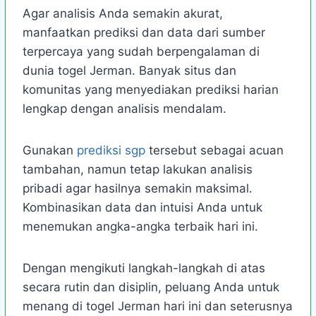
Agar analisis Anda semakin akurat,
manfaatkan prediksi dan data dari sumber
terpercaya yang sudah berpengalaman di
dunia togel Jerman. Banyak situs dan
komunitas yang menyediakan prediksi harian
lengkap dengan analisis mendalam.
Gunakan
prediksi sgp
tersebut sebagai acuan
tambahan, namun tetap lakukan analisis
pribadi agar hasilnya semakin maksimal.
Kombinasikan data dan intuisi Anda untuk
menemukan angka-angka terbaik hari ini.
Dengan mengikuti langkah-langkah di atas
secara rutin dan disiplin, peluang Anda untuk
menang di togel Jerman hari ini dan seterusnya