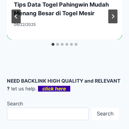
Tips Data Togel Pahingwin Mudah
Menang Besar di Togel Mesir
06/22/2025
NEED BACKLINK HIGH QUALITY and RELEVANT
?
let us help.
click here
Search
Search